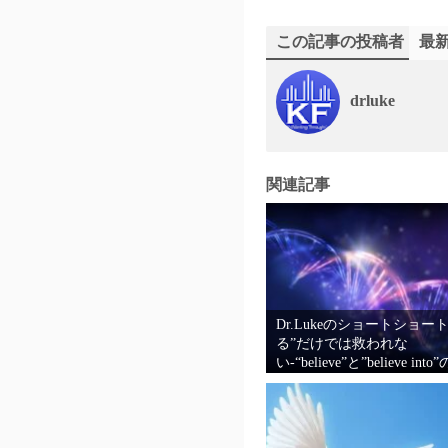
この記事の投稿者
最
drluke
関連記事
Dr.Lukeのショートショー
る”だけでは救われな
い-“believe”と”believe i
相違、主語たるセンターは