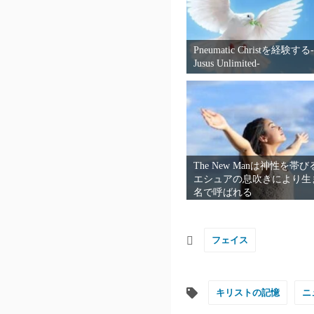
Pneumatic Christを経験す
Jusus Unlimited-
The New Manは神性を帯
エシュアの息吹きにより生
名で呼ばれる
フェイス
キリストの記憶
ニ