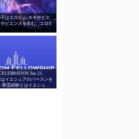
子はエロヒム-ホモサピエ
モサピエンスを生む、エロヒ
CELEBRATION Jun 23,
聖霊はイエシュアのパースンを
-聖霊経験とはイエシュを