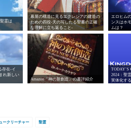
幕屋の構造に見るエクレシアの建造の
エロヒムの
る-聖霊は
ための四役-天の写したる聖書の正確
ンスはホ
な理解に立ち返ること-
ムは？
びる存在-イ
TODAY’S 
まれ新しい
2024：
Amazon『神の新創造』の書評紹介
実体化する
知ること
ュークリーチャー
聖霊