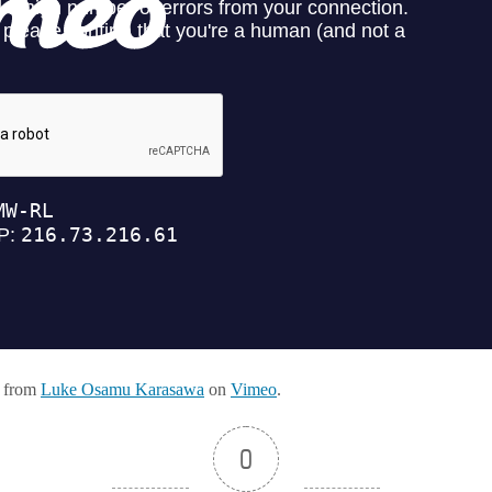
from
Luke Osamu Karasawa
on
Vimeo
.
0