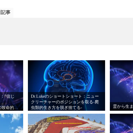
新記事
ト：”信じ
Dr.Lukeのショートショート：ニュー
クリーチャーのポジションを取る-爬
霊から生
nto”の致命的な
虫類的生き方を脱ぎ捨てる-
誰か？