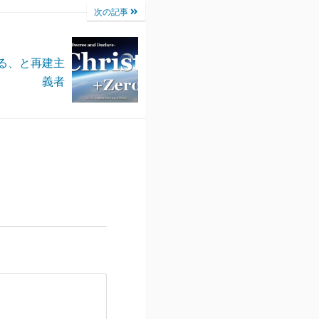
次の記事
る、と再建主
義者