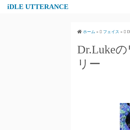
コ
iDLE UTTERANCE
ン
テ
ン
ホーム
»
フェイス
»
ツ
へ
Dr.Lu
ス
キ
リー
ッ
プ