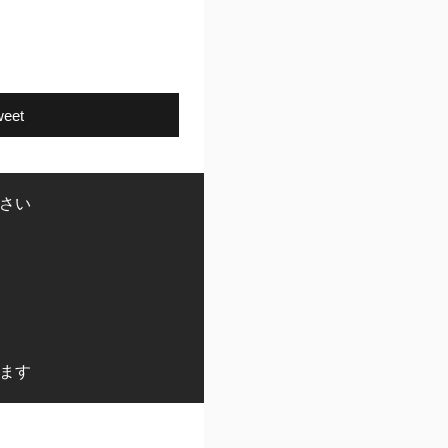
weet
さい
ます