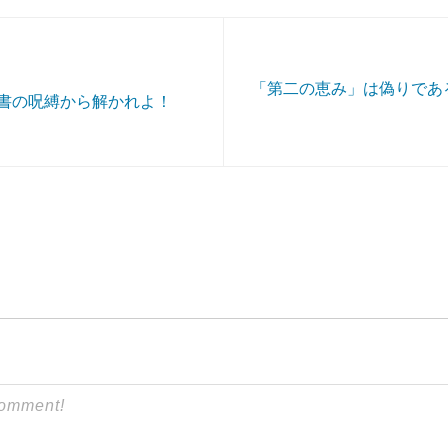
「第二の恵み」は偽りであ
書の呪縛から解かれよ！