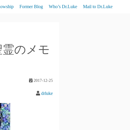
lowship
Former Blog
Who’s Dr.Luke
Mail to Dr.Luke
：聖霊のメモ
2017-12-25
drluke