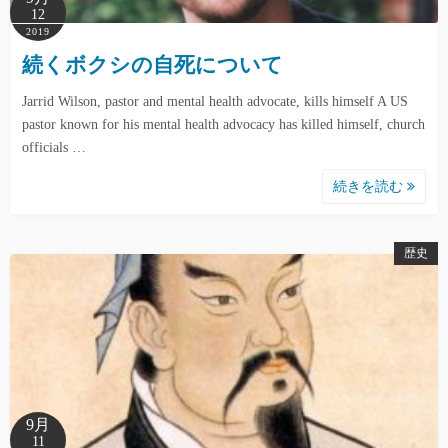
12
2019
続くボクシの自死について
Jarrid Wilson, pastor and mental health advocate, kills himself A US
pastor known for his mental health advocacy has killed himself, church
officials …
続きを読む
歴史
9月
11