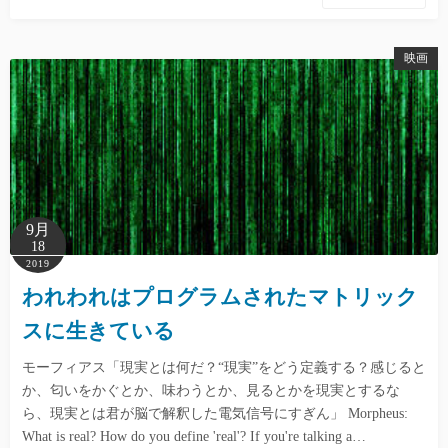
映画
9月
18
2019
われわれはプログラムされたマトリック
スに生きている
モーフィアス「現実とは何だ？“現実”をどう定義する？感じると
か、匂いをかぐとか、味わうとか、見るとかを現実とするな
ら、現実とは君が脳で解釈した電気信号にすぎん」 Morpheus:
What is real? How do you define 'real'? If you're talking a…