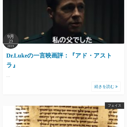
9月
23
2019
Dr.Lukeの一言映画評：『アド・アスト
ラ』
…
続きを読む
フェイス