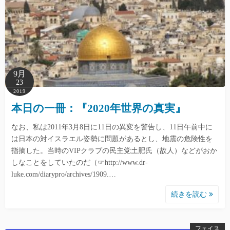
9月
23
2019
本日の一冊：『2020年世界の真実』
なお、私は2011年3月8日に11日の異変を警告し、11日午前中に
は日本の対イスラエル姿勢に問題があるとし、地震の危険性を
指摘した。当時のVIPクラブの民主党土肥氏（故人）などがおか
しなことをしていたのだ（☞http://www.dr-
luke.com/diarypro/archives/1909.…
続きを読む
フェイス