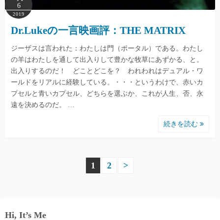
6
2019
Dr.Lukeの一言映画評：THE MATRIX
ジーザスは言われた：わたしは門（ポータル）である。わたし
の羊はわたしを通して出入りして豊かな牧草にあずかる、と。
出入りするのだ！ どことどこを？ われわれはデュアル・ワ
ールドをリアルに経験している。・・・というわけで、赤いカ
プセルと青いカプセル、どちらを選ぶか、これが人生、否、永
遠を決めるのだ。 …
続きを読む
投
1
2
>
稿
の
Hi, It’s Me