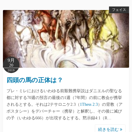
フェイス
9月
20
2019
四頭の馬の正体は？
プレ・ミレにおけるいわゆる前艱難携挙説はダニエルの聖なる
都に対する70週の預言の最後の1週（7年間）の前に教会が携挙
されるとする。それは2テサロニケ2:3（
1Thess 2:3
）の背教（ア
ポスタシー）をデパーチャー（携挙）と解釈し、その後に滅び
の子（いわゆる666）が出現するとする。黙示録4:1（R…
続きを読む