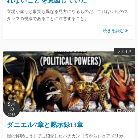
れないことを意図していた
立場が違うと事実も異なる見方になるものだ。これはGHQのス
タッフの視線であることに注意すること。…
続きを読む
フェイス
9月
30
2019
ダニエル7章と黙示録13章
獣の解釈にはすでに紹介したバチカン（海から）とアメリカ