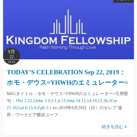
9月
22
2019
TODAY’S CELEBRATION Sep 22, 2019：
ホモ・デウス=YHWHのエミュレーター=
MSGタイトル：ホモ・デウス=YHWHのエミュレーター=引用聖
句：
1Pet 1:23
;
1John 3:9
;
5:1
;
4:13
;
John 14:12
;
14:19
;
12:26
;
1Cor
15:10
;
Gal 6:15-6
;
Eph 5:1
etc.2019年9月29日（日）のセレブ 場
所：ワークピア横浜ユーフ…
続きを読む