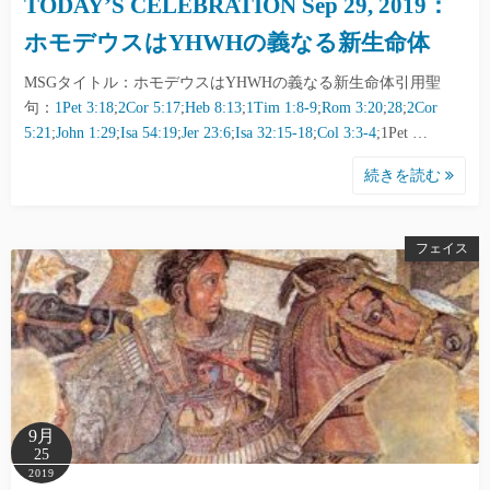
TODAY’S CELEBRATION Sep 29, 2019：
ホモデウスはYHWHの義なる新生命体
MSGタイトル：ホモデウスはYHWHの義なる新生命体引用聖
句：
1Pet 3:18
;
2Cor 5:17
;
Heb 8:13
;
1Tim 1:8-9
;
Rom 3:20
;
28
;
2Cor
5:21
;
John 1:29
;
Isa 54:19
;
Jer 23:6
;
Isa 32:15-18
;
Col 3:3-4
;1Pet …
続きを読む
フェイス
9月
25
2019