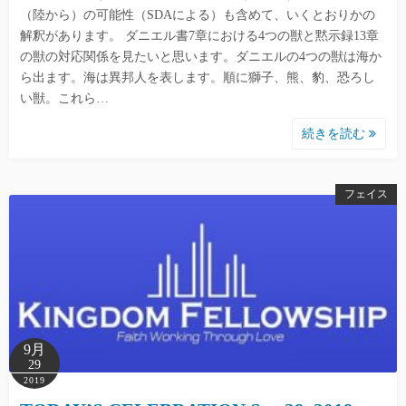
（陸から）の可能性（SDAによる）も含めて、いくとおりかの
解釈があります。 ダニエル書7章における4つの獣と黙示録13章
の獣の対応関係を見たいと思います。ダニエルの4つの獣は海か
ら出ます。海は異邦人を表します。順に獅子、熊、豹、恐ろし
い獣。これら…
続きを読む
フェイス
9月
29
2019