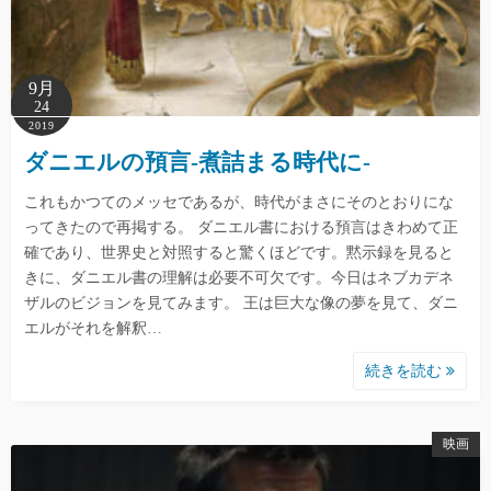
9月
24
2019
ダニエルの預言-煮詰まる時代に-
これもかつてのメッセであるが、時代がまさにそのとおりにな
ってきたので再掲する。 ダニエル書における預言はきわめて正
確であり、世界史と対照すると驚くほどです。黙示録を見ると
きに、ダニエル書の理解は必要不可欠です。今日はネブカデネ
ザルのビジョンを見てみます。 王は巨大な像の夢を見て、ダニ
エルがそれを解釈…
続きを読む
映画