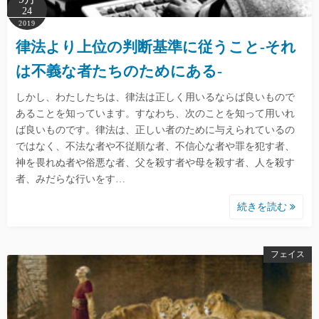
24
2019
律法より上位の判断基準に従うこと-それ
は不義な者たちのためにある-
しかし、わたしたちは、律法は正しく用いるならば良いもので
あることを知っています。すなわち、次のことを知って用いれ
ば良いものです。律法は、正しい者のために与えられているの
ではなく、不法な者や不従順な者、不信心な者や罪を犯す者、
神を畏れぬ者や俗悪な者、父を殺す者や母を殺す者、人を殺す
者、みだらな行いをす…
続きを読む
フェイス