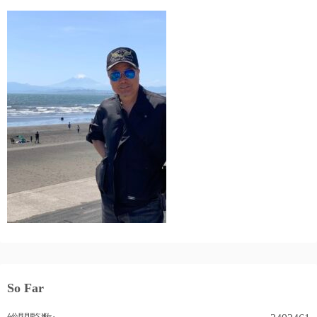
ペ
ー
ジ
送
り
So Far