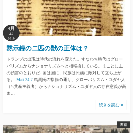
9月
23
2019
黙示録の二匹の獣の正体は？
トランプの出現は時代の流れを変えた。すなわち時代はグロー
バリズムからナショナリズムへと相転換している。まことに主
の預言のとおりだ- 国は国に、民族は民族に敵対して立ち上が
る。-
Matt 24:7
馬渕氏の指摘の通り、グローバリズム・ユダヤ人
（≒共産主義者）からナショナリズム・ユダヤ人の存在意義が高
ま…
続きを読む
書籍