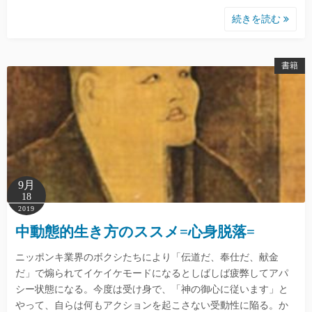
続きを読む
書籍
9月
18
2019
中動態的生き方のススメ=心身脱落=
ニッポンキ業界のボクシたちにより「伝道だ、奉仕だ、献金
だ」で煽られてイケイケモードになるとしばしば疲弊してアパ
シー状態になる。今度は受け身で、「神の御心に従います」と
やって、自らは何もアクションを起こさない受動性に陥る。か