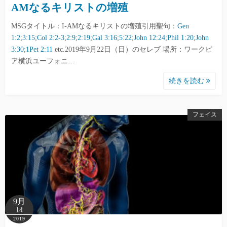
AMなるキリストの増殖
MSGタイトル：I-AMなるキリストの増殖引用聖句：
Gen
1:2
;
3:15
;
Col 2:2-3
;
2:9
;
2:19
;
Gal 3:16
;
5:22
;
John 12:24
;
Phil 1:20
;
John
3:30
;
1Pet 2:11
etc.2019年9月22日（日）のセレブ 場所：ワークピ
ア横浜ユーフォニ…
続きを読む
フェイス
9月
14
2019