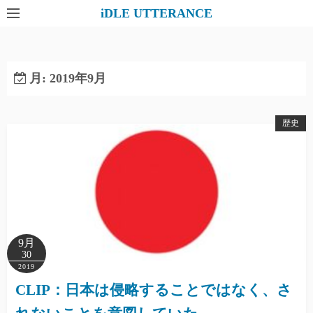
コ
iDLE UTTERANCE
ン
テ
ン
月:
2019年9月
ツ
へ
ス
歴史
キ
ッ
プ
9月
30
2019
CLIP：日本は侵略することではなく、さ