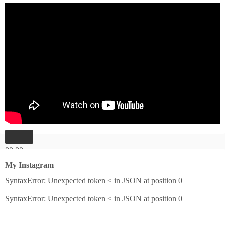
00:00
00:00
My Instagram
04:27
SyntaxError: Unexpected token < in JSON at position 0
SyntaxError: Unexpected token < in JSON at position 0