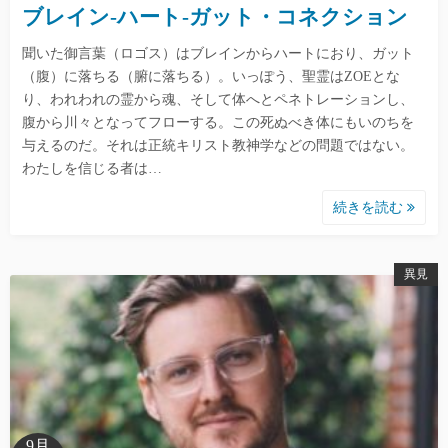
ブレイン-ハート-ガット・コネクション
聞いた御言葉（ロゴス）はブレインからハートにおり、ガット
（腹）に落ちる（腑に落ちる）。いっぽう、聖霊はZOEとな
り、われわれの霊から魂、そして体へとペネトレーションし、
腹から川々となってフローする。この死ぬべき体にもいのちを
与えるのだ。それは正統キリスト教神学などの問題ではない。
わたしを信じる者は…
続きを読む
異見
9月