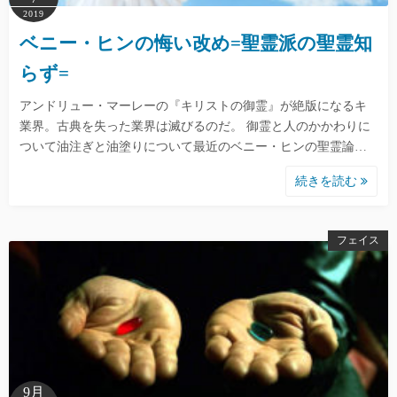
2019
ベニー・ヒンの悔い改め=聖霊派の聖霊知
らず=
アンドリュー・マーレーの『キリストの御霊』が絶版になるキ
業界。古典を失った業界は滅びるのだ。 御霊と人のかかわりに
ついて油注ぎと油塗りについて最近のベニー・ヒンの聖霊論…
続きを読む
フェイス
9月