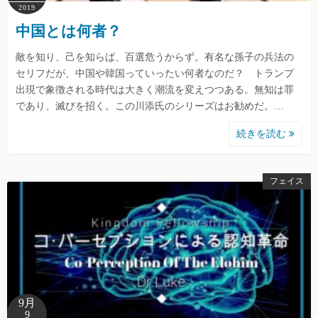
2019
中国とは何者？
敵を知り、己を知らば、百選危うからず。有名な孫子の兵法の
セリフだが、中国や韓国っていったい何者なのだ？ トランプ
出現で象徴される時代は大きく潮流を変えつつある。無知は罪
であり、滅びを招く。この川添氏のシリーズはお勧めだ。…
続きを読む
フェイス
9月
9