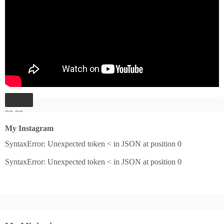
00:00
00:00
My Instagram
04:27
SyntaxError: Unexpected token < in JSON at position 0
SyntaxError: Unexpected token < in JSON at position 0