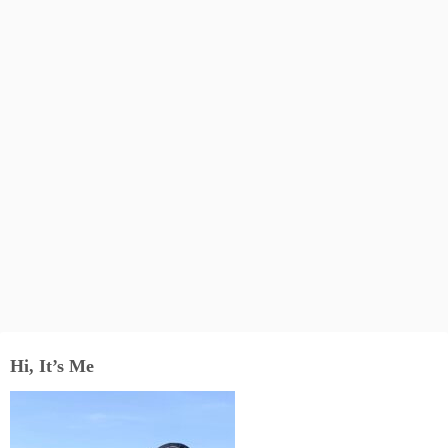
Hi, It’s Me