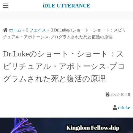
コ
iDLE UTTERANCE
ン
テ
ン
ホーム
»
フェイス
»
Dr.Lukeのショート・ショート：スピリ
ツ
チュアル・アポトーシス-プログラムされた死と復活の原理
へ
ス
Dr.Lukeのショート・ショート：ス
キ
ピリチュアル・アポトーシス-プロ
ッ
プ
グラムされた死と復活の原理
2022-10-10
drluke