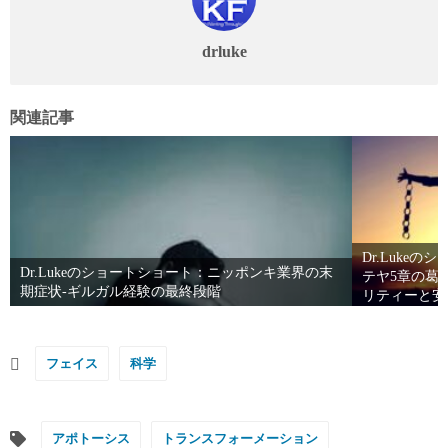
drluke
関連記事
Dr.Luke
Dr.Lukeのショートショート：ニッポンキ業界の末
テヤ5章の葛
期症状-ギルガル経験の最終段階
リティーと安
につけよ”と
フェイス
科学
アポトーシス
トランスフォーメーション