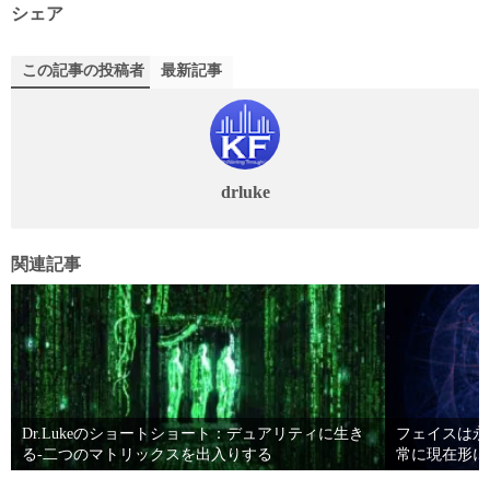
シェア
この記事の投稿者
最新記事
drluke
関連記事
Dr.Lukeのショートショート：デュアリティに生き
フェイスは永
る-二つのマトリックスを出入りする
常に現在形に