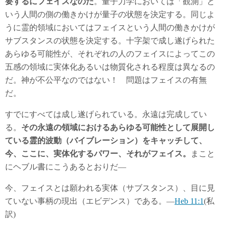
要するにフェイスなのだ
。量子力学においては「観測」と
いう人間の側の働きかけが量子の状態を決定する。同じよ
うに霊的領域においてはフェイスという人間の働きかけが
サブスタンスの状態を決定する。十字架で成し遂げられた
あらゆる可能性が、それぞれの人のフェイスによってこの
五感の領域に実体化あるいは物質化される程度は異なるの
だ。神が不公平なのではない！ 問題はフェイスの有無
だ。
すでにすべては成し遂げられている。永遠は完成してい
る。
その永遠の領域におけるあらゆる可能性として展開し
ている霊的波動（バイブレーション）をキャッチして、
今、ここに、実体化するパワー、それがフェイス。
まこと
にヘブル書にこうあるとおりだ―
今、フェイスとは願われる実体（サブスタンス）、目に見
ていない事柄の現出（エビデンス）である。―
Heb 11:1
(私
訳)