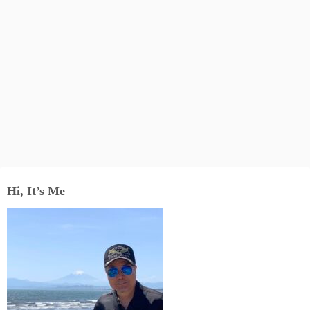
Hi, It’s Me