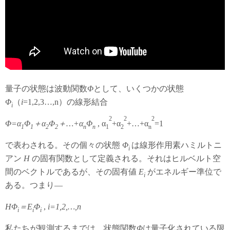
量子の状態は波動関数
Φ
として、いくつかの状態
Φ
（
i
=1,2,3…,n）の線形結合
i
2
2
2
Φ=α
Φ
＋α
Φ
＋…+α
Φ
, α
+α
+…+α
=1
1
1
2
2
n
n
1
2
n
で表わされる。その個々の状態
Φ
は線形作用素ハミルトニ
i
アン
H
の固有関数として定義される。それはヒルベルト空
間のベクトルであるが、その固有値
E
がエネルギー準位で
i
ある。つまり―
HΦ
＝E
Φ
,
i=1,2,…,n
i
i
i
私たちが観測するまでは、状態関数
Φ
は量子化されている限