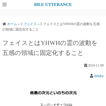
コ
iDLE UTTERANCE
ン
テ
ン
ホーム
»
フェイス
»
フェイスとはYHWHの霊の波動を五感
ツ
の領域に固定化すること
へ
ス
フェイスとはYHWHの霊の波動を
キ
五感の領域に固定化すること
ッ
プ
2024-11-08
drluke