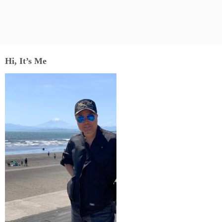
Hi, It’s Me