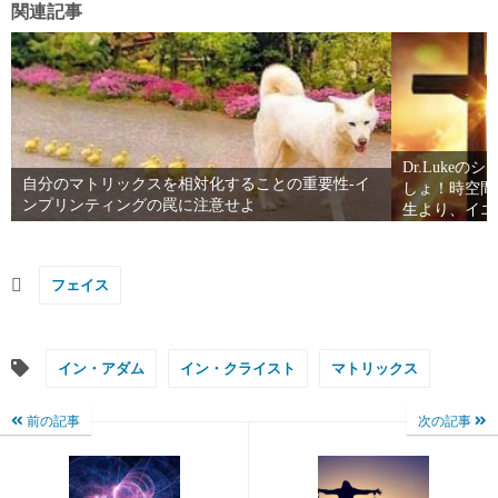
関連記事
Dr.Luke
自分のマトリックスを相対化することの重要性-イ
しょ！時空間
ンプリンティングの罠に注意せよ
生より、イエ
フェイス
イン・アダム
イン・クライスト
マトリックス
前の記事
次の記事