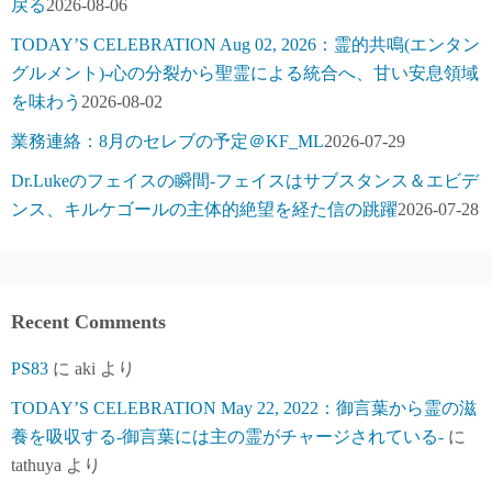
戻る
2026-08-06
TODAY’S CELEBRATION Aug 02, 2026：霊的共鳴(エンタン
グルメント)-心の分裂から聖霊による統合へ、甘い安息領域
を味わう
2026-08-02
業務連絡：8月のセレブの予定＠KF_ML
2026-07-29
Dr.Lukeのフェイスの瞬間-フェイスはサブスタンス＆エビデ
ンス、キルケゴールの主体的絶望を経た信の跳躍
2026-07-28
Recent Comments
PS83
に
aki
より
TODAY’S CELEBRATION May 22, 2022：御言葉から霊の滋
養を吸収する-御言葉には主の霊がチャージされている-
に
tathuya
より