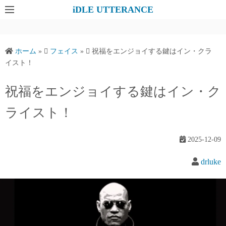
コ
iDLE UTTERANCE
ン
テ
ン
ホーム
»
フェイス
»
祝福をエンジョイする鍵はイン・クラ
ツ
イスト！
へ
ス
祝福をエンジョイする鍵はイン・ク
キ
ライスト！
ッ
プ
2025-12-09
drluke