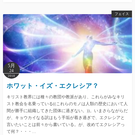
フェイス
5月
24
2018
ホワット・イズ・エクレシア？
キリスト教界には種々の教団や教派があり、これらがみなキリ
スト教会を名乗っている((これらのモノは人類の歴史において人
間が勝手に組織してきた団体に過ぎない。))。いまさらながらだ
が、キョウカイなる訳はもう手垢が着き過ぎで、エクレシアと
言いたいことは前々から書いている。が、改めてエクレシアっ
て何？・・・…