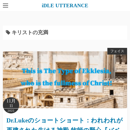
コ
iDLE UTTERANCE
ン
テ
ン
キリストの充満
ツ
へ
ス
フェイス
キ
ッ
プ
11月
11
2025
Dr.Lukeのショートショート：われわれが