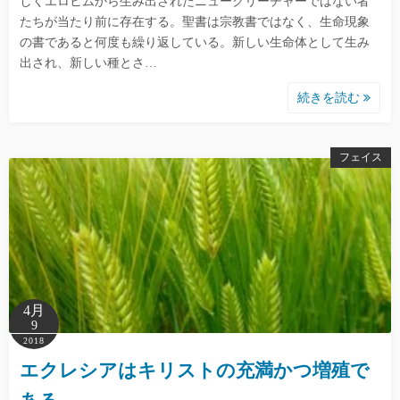
しくエロヒムから生み出されたニュークリーチャーではない者
たちが当たり前に存在する。聖書は宗教書ではなく、生命現象
の書であると何度も繰り返している。新しい生命体として生み
出され、新しい種とさ…
続きを読む
フェイス
4月
9
2018
エクレシアはキリストの充満かつ増殖で