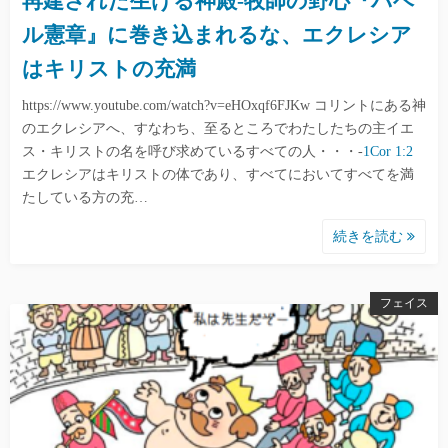
再建された生ける神殿-牧師の野心『バベ
ル憲章』に巻き込まれるな、エクレシア
はキリストの充満
https://www.youtube.com/watch?v=eHOxqf6FJKw コリントにある神
のエクレシアへ、すなわち、至るところでわたしたちの主イエ
ス・キリストの名を呼び求めているすべての人・・・-
1Cor 1:2
エクレシアはキリストの体であり、すべてにおいてすべてを満
たしている方の充…
続きを読む
フェイス