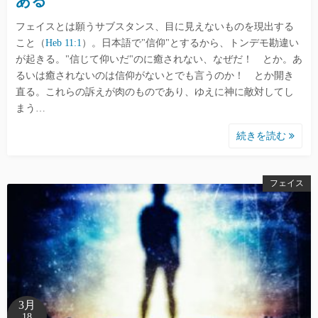
ある
フェイスとは願うサブスタンス、目に見えないものを現出する
こと（
Heb 11:1
）。日本語で"信仰"とするから、トンデモ勘違い
が起きる。"信じて仰いだ"のに癒されない、なぜだ！ とか。あ
るいは癒されないのは信仰がないとでも言うのか！ とか開き
直る。これらの訴えが肉のものであり、ゆえに神に敵対してし
まう…
続きを読む
フェイス
3月
18