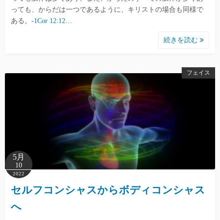
っても、からだは一つであるように、キリストの場合も同様で
ある。-
1Cor 12:12
…
続きを読む
フェイス
5月
10
2022
セルフコンシャスからボディコンシャス
へ