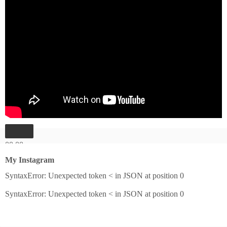
00:00
00:00
My Instagram
04:27
SyntaxError: Unexpected token < in JSON at position 0
SyntaxError: Unexpected token < in JSON at position 0