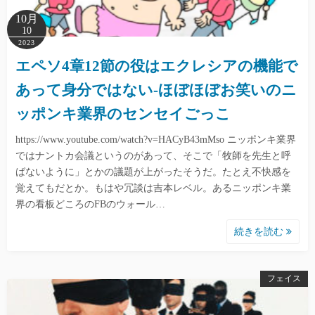
10月
10
2023
エペソ4章12節の役はエクレシアの機能で
あって身分ではない-ほぼほぼお笑いのニ
ッポンキ業界のセンセイごっこ
https://www.youtube.com/watch?v=HACyB43mMso ニッポンキ業界
ではナントカ会議というのがあって、そこで「牧師を先生と呼
ばないように」とかの議題が上がったそうだ。たとえ不快感を
覚えてもだとか。もはや冗談は吉本レベル。あるニッポンキ業
界の看板どころのFBのウォール…
続きを読む
フェイス