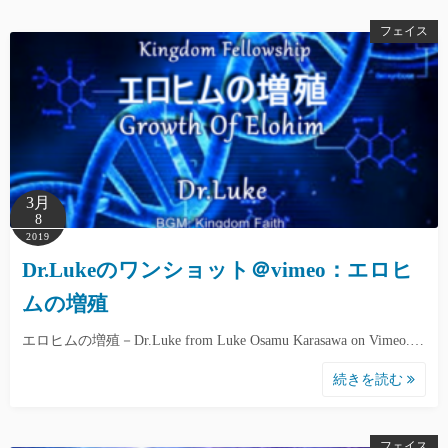
フェイス
3月
8
2019
Dr.Lukeのワンショット＠vimeo：エロヒ
ムの増殖
エロヒムの増殖－Dr.Luke from Luke Osamu Karasawa on Vimeo.…
続きを読む
フェイス