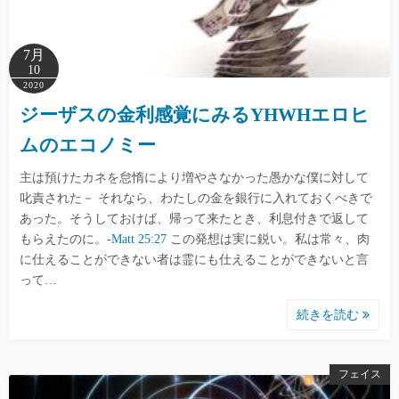
7月
10
2020
ジーザスの金利感覚にみるYHWHエロヒ
ムのエコノミー
主は預けたカネを怠惰により増やさなかった愚かな僕に対して
叱責された－ それなら、わたしの金を銀行に入れておくべきで
あった。そうしておけば、帰って来たとき、利息付きで返して
もらえたのに。-
Matt 25:27
この発想は実に鋭い。私は常々、肉
に仕えることができない者は霊にも仕えることができないと言
って…
続きを読む
フェイス