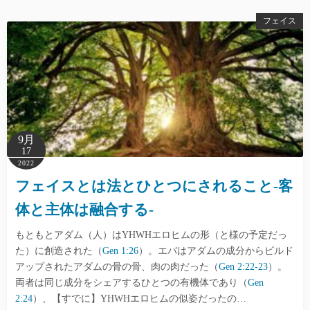
フェイス
9月
17
2022
フェイスとは法とひとつにされること-客
体と主体は融合する-
もともとアダム（人）はYHWHエロヒムの形（と様の予定だっ
た）に創造された（
Gen 1:26
）。エバはアダムの成分からビルド
アップされたアダムの骨の骨、肉の肉だった（
Gen 2:22-23
）。
両者は同じ成分をシェアするひとつの有機体であり（
Gen
2:24
）、【すでに】YHWHエロヒムの似姿だったの…