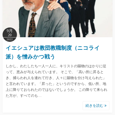
9月
20
2022
イエシュアは教団教職制度（ニコライ
派）を憎みかつ戦う
しかし、わたしたち一人一人に、キリストの賜物のはかりに従
って、恵みが与えられています。 そこで、「高い所に昇ると
き、捕らわれ人を連れて行き、人々に賜物を分け与えられた」
と言われています。「昇った」というのですから、低い所、地
上に降りておられたのではないでしょうか。 この降りて来られ
た方が、すべてのも…
続きを読む