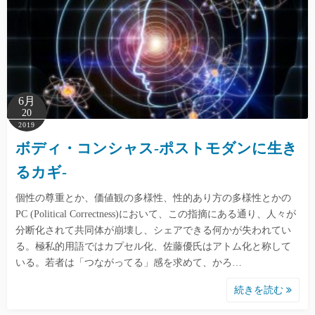
6月
20
2019
ボディ・コンシャス-ポストモダンに生き
るカギ-
個性の尊重とか、価値観の多様性、性的あり方の多様性とかの
PC (Political Correctness)において、この指摘にある通り、人々が
分断化されて共同体が崩壊し、シェアできる何かが失われてい
る。極私的用語ではカプセル化、佐藤優氏はアトム化と称して
いる。若者は「つながってる」感を求めて、かろ…
続きを読む