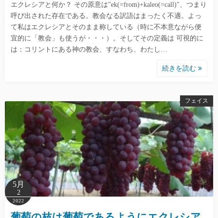
エクレシアと何か？ その原意は"ek(=from)+kaleo(=call)"、つまり
呼び出された存在である。教会なる訳語はまったく不適。よっ
て私はエクレシアとそのまま称している（時に不本意ながら便
宜的に「教会」も使うが・・・）。そしてその定義は 可視的に
は：コリントにある神の教会、すなわち、わたし…
続きを読む
フェイス
5月
2
2022
葡萄の枝は葡萄であるようにエクレシア