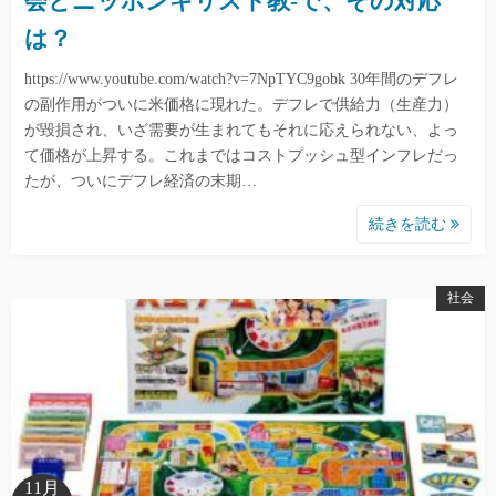
会とニッポンキリスト教-で、その対応
は？
https://www.youtube.com/watch?v=7NpTYC9gobk 30年間のデフレ
の副作用がついに米価格に現れた。デフレで供給力（生産力）
が毀損され、いざ需要が生まれてもそれに応えられない、よっ
て価格が上昇する。これまではコストプッシュ型インフレだっ
たが、ついにデフレ経済の末期…
続きを読む
社会
11月