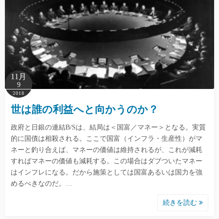
11月
9
2018
世は誰の利益へと向かうのか？
政府と日銀の連結B/Sは、結局は＜国富／マネー＞となる。実質
的に国債は相殺される。ここで国富（インフラ・生産性）がマ
ネーと釣り合えば、マネーの価値は維持されるが、これが減耗
すればマネーの価値も減耗する。この場合はダブついたマネー
はインフレになる。だから施策としては国富あるいは国力を強
めるべきなのだ。…
続きを読む