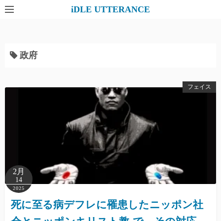
コ
iDLE UTTERANCE
ン
テ
ン
政府
ツ
へ
ス
フェイス
キ
ッ
プ
2月
14
2025
死に至る病デフレに罹患したニッポン社