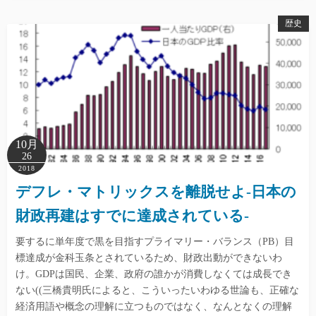
歴史
10月
26
2018
デフレ・マトリックスを離脱せよ-日本の
財政再建はすでに達成されている-
要するに単年度で黒を目指すプライマリー・バランス（PB）目
標達成が金科玉条とされているため、財政出動ができないわ
け。GDPは国民、企業、政府の誰かが消費しなくては成長でき
ない((三橋貴明氏によると、こういったいわゆる世論も、正確な
経済用語や概念の理解に立つものではなく、なんとなくの理解