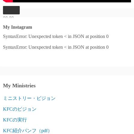
00:00
00:00
My Instagram
04:27
SyntaxError: Unexpected token < in JSON at position 0
SyntaxError: Unexpected token < in JSON at position 0
My Ministries
ミニストリー・ビジョン
KFCのビジョン
KFCの実行
KFC紹介パンフ（pdf）