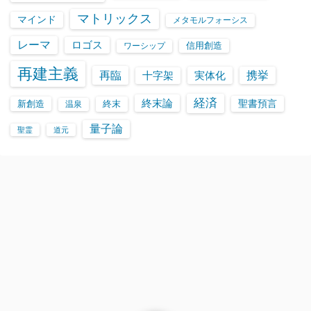
マトリックス
マインド
メタモルフォーシス
レーマ
ロゴス
信用創造
ワーシップ
再建主義
再臨
実体化
携挙
十字架
経済
終末論
聖書預言
新創造
終末
温泉
量子論
聖霊
道元