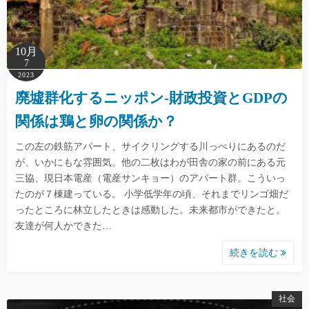
10月
7
2023
廃墟群化するニッポン-財政投資とGDPの
関係は鶏と卵の関係か？
この左の鉄筋アパート、サイクリングする川っぺりにあるのだ
が、いかにもな雰囲気。他の二枚はわが田舎の家の前にある元
三協、現日本電産（電産サンキョー）のアパート群。こういっ
たのが７棟建っている。 小学低学年の頃、それまでリンゴ畑だ
ったところに林立したときは感動した。未来都市ができたと。
友達が何人かできた…
続きを読む
社会