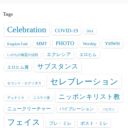
Tags
Celebration
COVID-19
DNA
PHOTO
YHWH
MMT
Worship
Kingdom Faith
エクレシア
エロヒム
いのちの御霊の法則
サブスタンス
エロヒム属
セレブレーション
セコンド・エクソダス
ニッポンキリスト教
デュナミス
ニコライ派
ニュークリーチャー
バイブレーション
バビロン
フェイス
プレ・ミレ
ポスト・ミレ