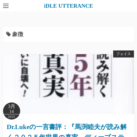
コ
iDLE UTTERANCE
ン
テ
ン
象徴
ツ
へ
ス
フェイス
キ
ッ
プ
3月
14
2025
Dr.Lukeの一言書評：『馬渕睦夫が読み解