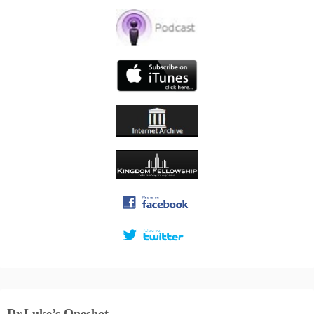
Dr.Luke’s Oneshot