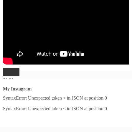
00:00
00:00
My Instagram
04:27
SyntaxError: Unexpected token < in JSON at position 0
SyntaxError: Unexpected token < in JSON at position 0