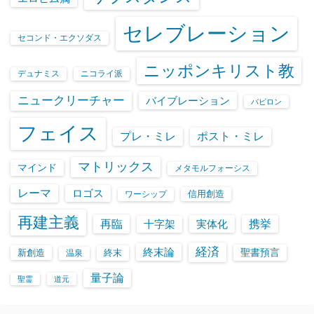
セレブレーション
セコンド・エクソダス
ニッポンキリスト教
デュナミス
ニコライ派
ニュークリーチャー
バイブレーション
バビロン
フェイス
プレ・ミレ
ポスト・ミレ
マトリックス
マインド
メタモルフォーシス
レーマ
ロゴス
信用創造
ワーシップ
再建主義
再臨
実体化
携挙
十字架
経済
終末論
聖書預言
新創造
終末
温泉
量子論
聖霊
道元