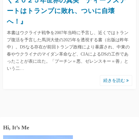
く２０２５年世界の真実 ディープステ
ートはトランプに敗れ、ついに自壊
へ！』
本書はウクライナ戦争を2007年当時に予言し、近くではトラン
プ復活を予言した馬渕大使の2025年を透視する書（出版は昨年
中）。DSなる存在が前回トランプ政権により暴露され、中東の
春やウクライナのマイダン革命など、CIAによるDSの工作であ
ったことが表に出た。「プーチン＝悪、ゼレンスキー＝善」と
いう二…
続きを読む
Hi, It’s Me