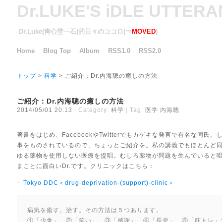
Dr.LUKE'S iDLE UTTER
Dr.Luke(靑心堂一石)的日々のココロ(⇒
MOVED
)
Home
Blog Top
Album
RSS1.0
RSS2.0
トップ
>
科学
> ご紹介：Dr.内海聰の癒しの方法
ご紹介：Dr.内海聰の癒しの方法
2014/05/01 20:13
Category:
科学
Tag:
医学
内海聰
著書をはじめ、FacebookやTwitterでもカゲキな発言で有名な同
事をものされているので、ちょっとご紹介を。私の講義でもほとんど
ゆる薬物を使用しない医療を提唱。むしろ薬物が問題を生んでいると
まことに面白いDr.です。クリニックはこちら：
Tokyo DDC＜drug-deprivation-(support)-clinic＞
病気を癒す。治す。その方法は５つあります。
①「少食」、②「笑い」、③「感謝」、④「長息」、⑤「筋トレ」