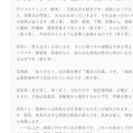
①ファスティング（断食）：万病を治す妙法です。病気になっても
力、排毒力が増強し、みるみる治っていきます。それはあっけない
る効果があります（第１章）。風邪、腹痛、下痢、頭痛から、便秘
心臓病、肝臓病、透析患者まで治ります（第２章）。さらに現在、
（第３章）。不妊症やＥＤまでも見事に改善するのです（第５章）
②笑い：笑えばガンも治ります。ガンと闘うＮＫ細胞は６倍も増え
リウマチ、糖尿病、高血圧など、あらゆる病気が快方に向かいます
るはずです（第６章）。
③感謝：「ありがとう」は万病を癒す〝魔法の言葉〟です。「感謝
は最新脳科学で立証されているのです（第６章）。
④長息：息を深く、長く吐く。それだけで「副交感神経」が働き、
きます。万病は低血流、低酸素から発症するからです。呼吸を数え
⑤筋トレ：筋肉からは病気を治す若返りホルモンが放出されます。
す。病気、老化の大きな原因が筋肉の衰えです。筋肉を鍛え、増強
も改善します。
――以上が、病院に行かずに治す療法です。これらを総合して行