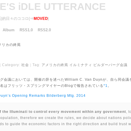
KE'S iDLE UTTERANCE
一石)的日々のココロ(⇒
MOVED
)
Album
RSS1.0
RSS2.0
メリカの終焉
Category:
社会
Tag:
アメリカの終焉
イルミナティ
ビルダーバーグ会議
会議においては、開催の辞を述べたWilliam C. Van Duynが、自ら同
名はフリッツ・スプリングマイヤーのBlogで報告されている
*1
。
Duyn’s Opening Remarks Bilderberg Mtg. 2014
 of the Illuminati to control every movement within any government
, 
 population, therefore we create the rules, we decide about nations poli
s to guide the economic factors in the right direction and build trust w