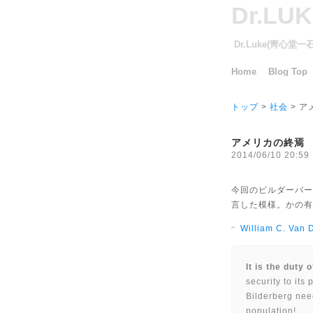
Dr.LU
Dr.Luke(靑心堂
Home
Blog Top
トップ
>
社会
> ア
アメリカの終焉
2014/06/10 20:59
今回のビルダーバーグ
言した模様。かの有
William C. Van 
It is the duty
security to its
Bilderberg need
population!