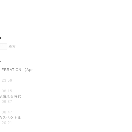
h
y
LEBRATION 【Apr
 23:59
 08:15
が崩れる時代
 09:37
 08:47
のスペクトル
 20:21