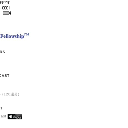
..
..
RS
CAST
(120週分)
T
cast