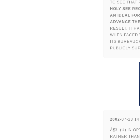
TO SEE THAT 
HOLY SEE RE
AN IDEAL FO
ADVANCE THE
RESULT, IT H
WHEN FACED W
ITS BUREAUCR
PUBLICLY SUP
2002
-07-23 14
Â¶3. (U) IN 
RATHER THAN