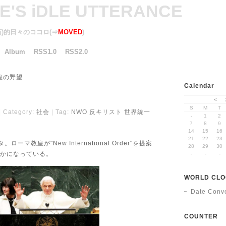
KE'S iDLE UTTERANCE
一石)的日々のココロ(⇒
MOVED
)
Album
RSS1.0
RSS2.0
皇の野望
Calendar
<
S
M
T
Category:
社会
Tag:
NWO
反キリスト
世界統一
-
1
2
7
8
9
14
15
16
21
22
23
タ。ローマ教皇が"New International Order"を提案
28
29
30
かになっている。
-
-
-
WORLD CL
Date Conve
COUNTER