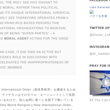
FACEBOOK 
NS, THE HOLY SEE HAS SOUGHT TO
Luke Karasaw
S MORAL, RATHER THAN POLITICAL,
ND ITS UNIQUE INTERNATIONAL JURIDICAL
バナーを作成
 HOLY SEE THEREFORE OPERATES FROM A
ND PRINCIPLE-BASED PERSPECTIVE
TWITTER U
NATIONAL ORGANIZATIONS TO MAINTAIN
ON OF BEING “SUPER PARTES” – A
@Doctor_
ED
MORAL AGENT
ACTING FOR THE GOOD
INSTAGRAM
AN CASE, IT DID TAKE AN ACTIVE BUT
@dr_lukeka
SCENES ROLE IN DISCUSSING WITH
DELEGATES THE INAPPROPRIATENESS OF
PRAY FOR I
UNSC MEMBER.
nternational Order（新世界秩序）を構築するため
、ヴァチカンはそのモラル・エージェントとして役割
いるわけだ。知らぬ間に着々と水面下で動いている
KF:The Call:
orld ReligionとNew International Order。