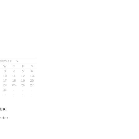
2025.12
>
W
T
F
S
3
4
5
6
10
11
12
13
17
18
19
20
24
25
26
27
31
-
-
-
-
-
-
-
OCK
rter