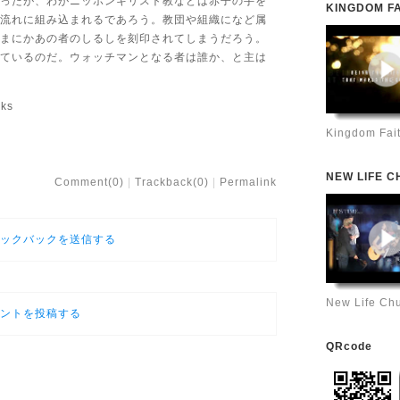
ったが、わがニッポンキリスト教などは赤子の手を
KINGDOM FA
流れに組み込まれるであろう。教団や組織になど属
まにかあの者のしるしを刻印されてしまうだろう。
ているのだ。ウォッチマンとなる者は誰か、と主は
aks
Kingdom Fai
NEW LIFE 
Comment(0)
Trackback(0)
Permalink
ックバックを送信する
New Life Ch
ントを投稿する
QRcode