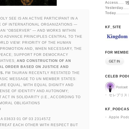
Access.....
Yesterday....
Today...........
HOLY SEE IS AN ACTIVE PARTICIPANT IN A
 OF INTERNATIONAL ORGANIZATIONS —
KF_SITE
 AN “OBSERVER” — AND WORKS WITHIN
TO ADVANCE PRINCIPLES CENTRAL TO THE
RLD VIEW: PRIORITY OF THE HUMAN
 PROMOTION AND, WHEN NECESSARY, THE
FOR MEMBE
PEACE; SUPPORT FOR DEMOCRACY
IATIVES;
AND CONSTRUCTION OF AN
AL ORDER BASED ON JUSTICE AND
TS.
FM TAURAN RECENTLY RESTATED THE
CELEB POD
BASIC MESSAGE TO UN MEMBER STATES:
ARE EQUAL, WITH EQUAL DIGNITY AND
ENSE OF IDENTITY AND AUTONOMY;
セレブリスト
 ACT IN SOLIDARITY (I.E., ACCORDING TO
MORAL OBLIGATIONS
D
KF_PODCAS
Apple Pod
A 03633 01 OF 03 231457Z
 TREAT EACH OTHER WITH RESPECT BUT