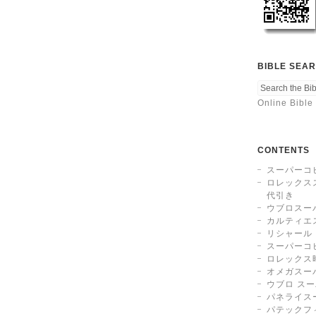
BIBLE SEA
Online Bible
CONTENTS
スーパーコ
ロレックス
代引き
ウブロスー
カルティエ
リシャール
スーパーコ
ロレックス
オメガスー
ウブロ ス
パネライス
パテックフ