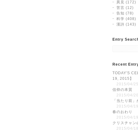
異見 (172)
苦言 (12)
告知 (78)
科学 (408)
漢詩 (143)
Entry Searc
Recent Entr
TODAY'S CE
19, 2015】
2015/04/25
信仰の本質
2015/04/20
「当たり前」
2015/04/19
春のおわり
2015/04/19
クリスチャン
2015/04/18