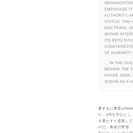
ORGANIZATIO
EMPHASIZE IT
AUTHORITY, A
STATUS. THE
DOCTRINAL A
WITHIN INTER
ITS REPUTATI
DISINTEREST
OF HUMANITY.
… IN THE SUD
BEHIND THE 
OTHER UNSC 
SUDAN AS A 
要するに教皇はNew I
に、UNを中心とし
を果たすと提案して
のだ。教皇の野望、One W