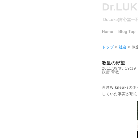
Dr.LU
Dr.Luke(靑心堂
Home
Blog Top
トップ
>
社会
> 教
教皇の野望
2011/09/05 19:19
政府
背教
再度Wikileaksのネ
していた事実が明ら