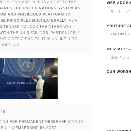
PEOPLES’ BASIC NEEDS ARE MET).
THE
WEB ARCHI
GARDS THE UNITED NATIONS SYSTEM AS
ネット・ア
RUM AND PRIVILEGED PLATFORM TO
SE PRINCIPLES MULTILATERALLY
. AS A
YOUTUBE A
AS TENDED TO LOOK THE OTHER WAY
ITH THE UN’S FAILINGS, PARTICULARLY
YouTub
ATIC DEFICIENCIES. IT IS UNLIKELY TO
PORT U.S.
MESSAGES 
過去メッセ
OUR WORSH
:56
OPTING FOR PERMANENT OBSERVER STATUS
 FULL MEMBERSHIP IN MOST