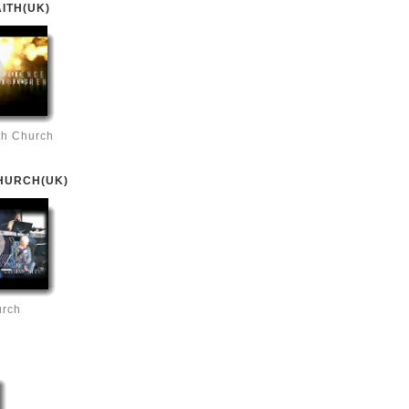
ITH(UK)
th Church
CHURCH(UK)
urch