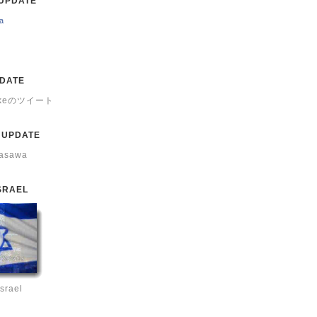
UPDATE
a
PDATE
Lukeのツイート
 UPDATE
rasawa
SRAEL
Israel