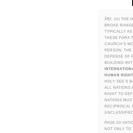
Â¶2. (U) THE 
BROAD RANGE
TYPICALLY AS
THESE FORA 
CHURCH’S WO
PERSON; THE
DEFENSE OF 
BUILDING INIT
INTERNATION
HUMAN RIGH
HOLY SEE’S 
ALL NATIONS 
RIGHT TO DEF
NATIONS MUST
RECIPROCAL 
UNCLASSIFIE
PAGE 03 VATIC
NOT ONLY TO