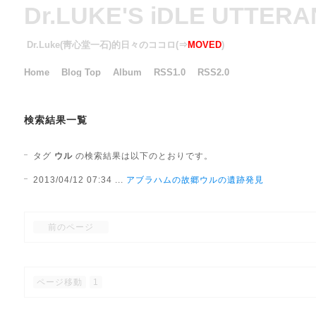
Dr.LUKE'S iDLE UTTER
Dr.Luke(靑心堂一石)的日々のココロ(⇒
MOVED
)
Home
Blog Top
Album
RSS1.0
RSS2.0
検索結果一覧
タグ
ウル
の検索結果は以下のとおりです。
2013/04/12 07:34 ...
アブラハムの故郷ウルの遺跡発見
前のページ
ページ移動
1