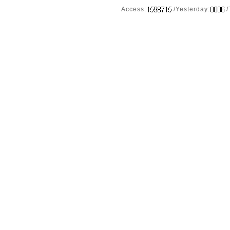
Access:
/Yesterday:
/