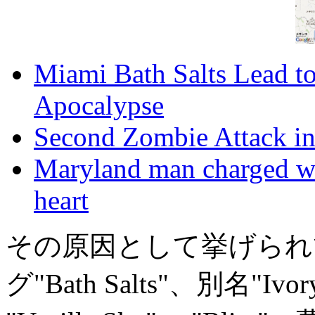
Miami Bath Salts Lead 
Apocalypse
Second Zombie Attack in
Maryland man charged wit
heart
その原因として挙げられ
グ"Bath Salts"、別名"Ivor