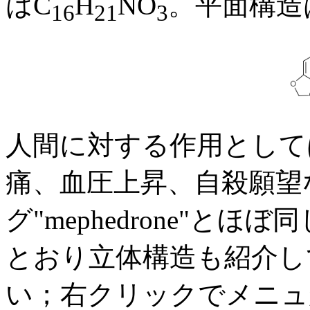
はC
H
NO
。平面構造
16
21
3
人間に対する作用として
痛、血圧上昇、自殺願望
グ"mephedrone"と
とおり立体構造も紹介し
い；右クリックでメニュ