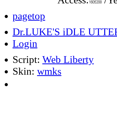
pagetop
Dr.LUKE'S iDLE UTT
Login
Script:
Web Liberty
Skin:
wmks