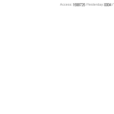
Access:
/Yesterday:
/