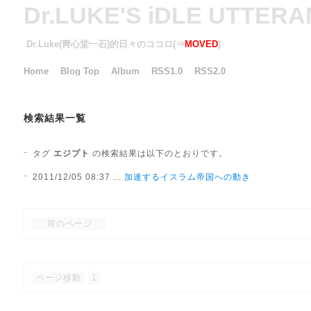
Dr.LUKE'S iDLE UTTER
Dr.Luke(靑心堂一石)的日々のココロ(⇒
MOVED
)
Home
Blog Top
Album
RSS1.0
RSS2.0
検索結果一覧
タグ
エジプト
の検索結果は以下のとおりです。
2011/12/05 08:37 ...
加速するイスラム帝国への動き
前のページ
ページ移動
1