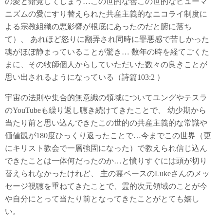
の愛と錯覚してしまう…この世的な善この世的なヒューマ
ニズムの愛にすり替えられた共産主義的なニコライ制度に
よる宗教組織の悪影響が根底にあったのだと腑に落ち
て）、 あれほど怒りに翻弄され同時に罪悪感で苦しかった
魂がほぼ静まっていることが驚き… 数年の時を経てごくた
まに、その牧師個人からしていただいた数々の良きことが
思い出されるようになっている（詩篇103:2 ）
宇宙の法則や集合的無意識の領域についてユングやテスラ
のYouTubeも繰り返し聴き続けてきたことで、 幼少期から
当たり前と思い込んできたこの世的の共産主義的な常識や
価値観が180度ひっくり返ったことで…今までこの世界（更
にキリスト教会で一層強固になった）で教えられ信じ込ん
できたことは一体何だったのか…と憤りすぐには頭が切り
替えられなかったけれど、 主の霊ベースのLukeさんのメッ
セージ視聴を重ねてきたことで、霊的次元領域のことが今
や自分にとって当たり前となってきたことがとても嬉し
い。