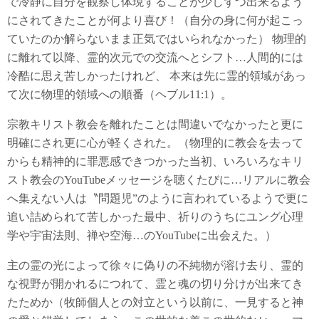
で冷静に自分を観察し体現することが少しずつ出来るよう
にされてきたことが何より喜び！（自分の身に何が起こっ
ていたのか解らないまま正気ではいられなかった） 物理的
に離れて以降、霊的次元での交流へとシフト…人間的には
冷酷に思え苦しかったけれど、 本来は先に霊的領域があっ
て次に物理的領域への順番（ヘブル11:1）。
宗教キリスト教会を離れたことは間違いでなかったと更に
明確にされ更に心が軽くされた。（物理的に教会を去って
からも精神的に罪悪感できつかった当初、いろいろなキリ
スト教会のYouTubeメッセージを聴くたびに…リアルに教会
へ集えない人は〝問題児”のように言われているようで更に
追い詰められて苦しかった最中、祈りのうちにユング心理
学や宇宙法則、禅や空海…のYouTubeに出会えた。）
主の霊の光によって徐々に偽りの不純物が溶け去り、霊的
な視野が開かれるにつれて、霊と魂の切り分けが出来てき
たためか（牧師個人との対立という以前に、一見すると神