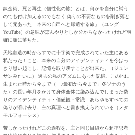
錬金術、死と再生（個性化の旅）とは、何かを自分に補う
のでも付け加えるのでもなく 偽りの不要なものを削ぎ落と
して元あった「本来の自己へと帰還する旅」（ユング
YouTube）の意味がぼんやりとしか分からなかったけれど明
確に腑に落ちた。
天地創造の時からすでに十字架で完成されていた主にある
私だった！こと、本来の自分のアイデンティティを今はっ
きり思い起こし、記憶を取り戻すことが出来た。（ジュン
サンみたいに） 過去の私のアダムにあった記憶、この地に
生まれた時から今まで（「♪最初から今まで」冬ソナのう
た）の長い年月をかけて身体全体に染み込んでしまった偽
りのアイデンティティ・価値観・常識…あらゆるすべての
偽りが溶け去り、主の真理へと書き換えられている（メタ
モルフォーシス）！
苦しかったけれどこの過程を、主と同じ目線から超準思考