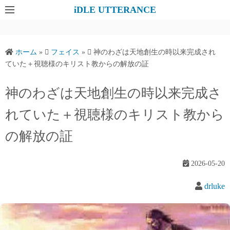
コ
iDLE UTTERANCE
ン
テ
ン
ホーム
»
フェイス
»
神のわざは天地創生の時以来完成され
ツ
ていた＋視聴様のキリスト教からの解放の証
へ
ス
神のわざは天地創生の時以来完成さ
キ
れていた＋視聴様のキリスト教から
ッ
プ
の解放の証
2026-05-20
drluke