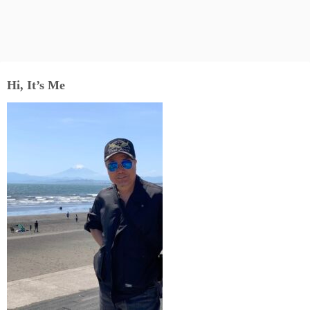
Hi, It’s Me