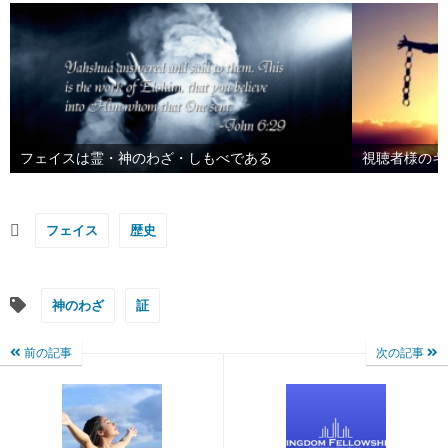
フェイスは霊・神のわざ・しもべである
視聴者様のキ
フェイス
歴史
神のわざ
証
前の記事
次の記事