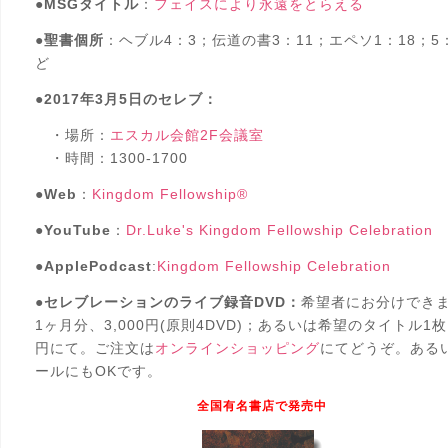
●
MSGタイトル
：
フェイスにより永遠をとらえる
●
聖書個所
：ヘブル4：3；伝道の書3：11；エペソ1：18；5
ど
●
2017年3月5日のセレブ：
・場所：
エスカル会館2F会議室
・時間：1300-1700
●
Web
：
Kingdom Fellowship®
●
YouTube
：
Dr.Luke's Kingdom Fellowship Celebration
●
ApplePodcast
:
Kingdom Fellowship Celebration
●
セレブレーションのライブ録音DVD：
希望者にお分けでき
1ヶ月分、3,000円(原則4DVD)；あるいは希望のタイトル1枚1
円にて。ご注文は
オンラインショッピング
にてどうぞ。ある
ールにもOKです。
全国有名書店で発売中