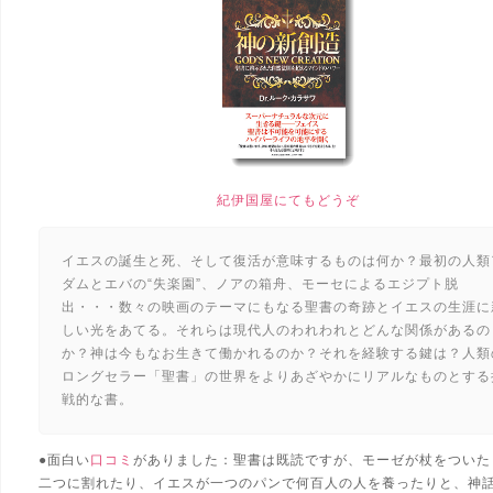
紀伊国屋にてもどうぞ
イエスの誕生と死、そして復活が意味するものは何か？最初の人類
ダムとエバの“失楽園”、ノアの箱舟、モーセによるエジプト脱
出・・・数々の映画のテーマにもなる聖書の奇跡とイエスの生涯に
しい光をあてる。それらは現代人のわれわれとどんな関係があるの
か？神は今もなお生きて働かれるのか？それを経験する鍵は？人類
ロングセラー「聖書」の世界をよりあざやかにリアルなものとする
戦的な書。
●面白い
口コミ
がありました：聖書は既読ですが、モーゼが杖をついた
二つに割れたり、イエスが一つのパンで何百人の人を養ったりと、神