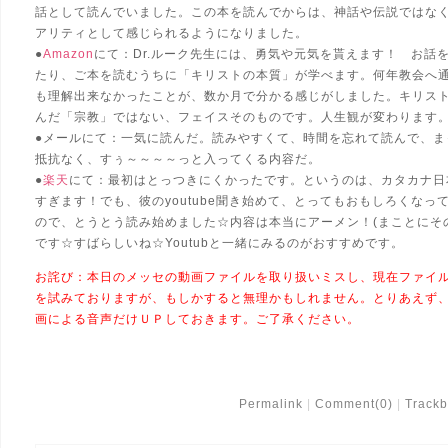
話として読んでいました。この本を読んでからは、神話や伝説ではな
アリティとして感じられるようになりました。
●
Amazon
にて：Dr.ルーク先生には、勇気や元気を貰えます！ お話
たり、ご本を読むうちに「キリストの本質」が学べます。何年教会へ
も理解出来なかったことが、数か月で分かる感じがしました。キリス
んだ「宗教」ではない、フェイスそのものです。人生観が変わります
●メールにて：一気に読んだ。読みやすくて、時間を忘れて読んで、ま
抵抗なく、すぅ～～～～っと入ってくる内容だ。
●
楽天
にて：最初はとっつきにくかったです。というのは、カタカナ日
すぎます！でも、彼のyoutube聞き始めて、とってもおもしろくなっ
ので、とうとう読み始めました☆内容は本当にアーメン！(まことにそ
です☆すばらしいね☆Youtubと一緒にみるのがおすすめです。
お詫び：本日のメッセの動画ファイルを取り扱いミスし、現在ファイ
を試みておりますが、もしかすると無理かもしれません。とりあえず
画による音声だけＵＰしておきます。ご了承ください。
Permalink
Comment(0)
Trackb