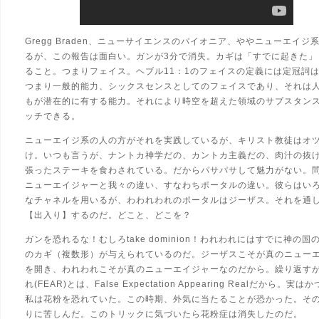
Gregg Braden、ニューサイエンスのパイオニア、ややニューエイジ
るが、この報告は面白い。ガンが3分で消失。カギは「すでに起きた」
ること。つまりフェイス。ヘブル11：1のフェイスの定義には定冠詞
つまり一般的能力、シックスセンスとしてのフェイスであり、それは
もが潜在的に有する能力。それにより時空を超えた領域のサブスタン
ッチできる。
ニューエイジ系の人の方がそれを実践しているが、キリスト教徒はオ
け。いつも言うが、ナントカ神学だの、カントカ主義だの、肉汁の抜
張ったステーキを食わされている。だからパサパサして魅力がない。
ニューエイジャーと我々の違い、すなわちポータルの違い。彼らはい
なチャネルを用いるが、わわれわれのポータルはジーザス。それを通
【出入り】するのだ。どこと、どこを？
ガンを恐れるな！むしろtake dominion！われわれにはすでに神の国
のカギ（複数形）が与えられているのだ。ジーザスこそが真のニュー
を開き、われわれこそが真のニューエイジャーなのだから。繰り返す
れ(FEAR)とは、False Expectation Appearing Realだから。実は
私は花粉を恐れていた。この時期、外気に当たることが恐かった。そ
りに苦しんだ。このトリックに気づいたら花粉症は消失したのだ。