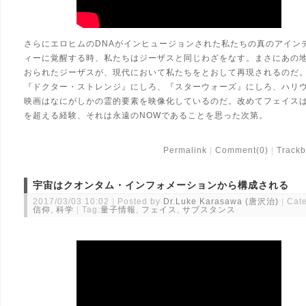
さらにエロヒムのDNAがインヒュージョンされた私たちの真のアイン
ィーに覚醒する時、私たちはジーザスと同じわざをなす。まさにあの
おられたジーザスが、現代において私たちをとおして再現されるのだ
『ドクター・ストレンジ』にしろ、『スターウォーズ』にしろ、ハリ
映画はなにがしかの霊的要素を映像化しているのだ。改めてフェイス
を超える経験、それは永遠のNOWであることを思った次第。
Permalink
Comment(0)
Trackb
宇宙はクオンタム・インフォメーションから構成される
2017/03/03 10:02
Posted by
Dr.Luke Karasawa (唐沢治)
Cate
信仰
,
科学
Tag:
量子情報
,
フェイス
,
サブスタンス