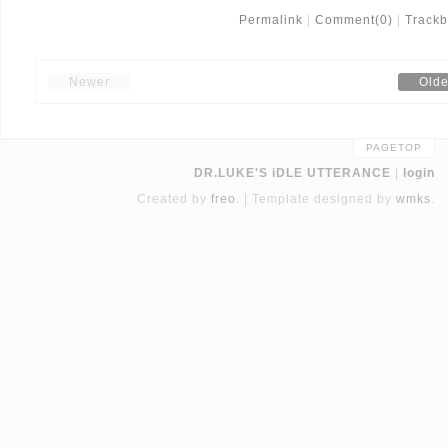
Permalink
Comment(0)
Trackb
Newer
Olde
PAGETOP
DR.LUKE'S iDLE UTTERANCE
login
Created by
freo
.
Template designed by
wmks
.