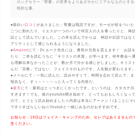
ロングセラー「聖書」の世界をよりあざやかにリアルなものとする
戦的な書。
●面白い
口コミ
がありました：聖書は既読ですが、モーゼが杖をついた
二つに割れたり、イエスが一つのパンで何百人の人を養ったりと、神
話として読んでいました。この本を読んでからは、神話や伝説ではな
アリティとして感じられるようになりました。
●
Amazon
にて：Dr.ルーク先生には、勇気や元気を貰えます！ お話
たり、ご本を読むうちに「キリストの本質」が学べます。何年教会へ
も理解出来なかったことが、数か月で分かる感じがしました。キリス
んだ「宗教」ではない、フェイスそのものです。人生観が変わります
●メールにて：一気に読んだ。読みやすくて、時間を忘れて読んで、ま
抵抗なく、すぅ～～～～っと入ってくる内容だ。
●
楽天
にて：最初はとっつきにくかったです。というのは、カタカナ日
すぎます！でも、彼のyoutube聞き始めて、とってもおもしろくなっ
ので、とうとう読み始めました☆内容は本当にアーメン！(まことにそ
です☆すばらしいね☆Youtubと一緒にみるのがおすすめです。
お知らせ：19日はフェイス・キャンプのため、セレブはありませんの
意ください。