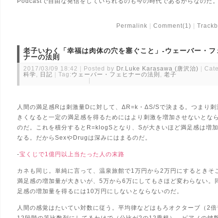
Podcastで自由な発信をしていられるのも今の時代であるからなのだ
Permalink
Comment(1)
Trackb
老子いわく「幸福は肉体の穴を塞ぐこと」-ウェーバー・フ
ナーの法則
2017/03/09 18:42
Posted by
Dr.Luke Karasawa (唐沢治)
Cate
科学
,
日記
Tag:
ウェーバー・フェヒナーの法則
,
老子
人間の満足感Rは刺激量Dに対して、ΔR=k・ΔS/Sで決まる。つまり
きくなると一定の満足感を得るためにはより刺激を増加させないとな
のだ。これを積分するとR=klogSとなり、Sが大きいほど満足感は増
なる。だからSexやDrugは深みにはまるのだ。
-
宝くじで1億円以上当たった人の末路
カネも同じ。単純に言って、温泉旅館で1万円から2万円にするときそ
満足感の増加量が大きいが、5万から6万にしてもさほど変わらない。
足感の増加量を得るには10万円にしないとならないのだ。
人間の感覚はたいてい対数に従う。平均律などはもろオクターブ（2倍