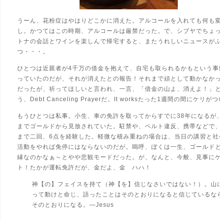
うーん、花粉症はやはりどこかに消えた。アルコールを入れても何も
し。かつてはこの時期、アルコールは厳禁だった。で、シブヤでちょ
トナの会話とワインを楽しんで帰宅すると、またうれしいニュースが
つ・・・。
ひとつは近親者が4千万の借金を抱えて、自宅も取られるかもという事
っていたのだが、それが消えたとの報告！それまで頑として動かなか
だったが、祈ってほしいと言われ、一言、「借金の山よ、消えよ！」
う、Debt Canceling Prayerだ。It works
たった1週間の間にケリがつ
もうひとつは私事。小生、車の免許を取ってからすでに38年になるが
までゴールドから見放されていた。駐禁や、ベルト違反、携帯などで
まで二回、6点を経験した。軽微な積み重ねの場合は、当日の講習と社
活動をやれば免停にはならないのだが。嗚呼、ぼくは一生、ゴールド
縁なのかなぁ～とやや悲観モードだった。が、なんと、今般、見事に
ト！たかが運転免許だが、金だよ、金
ハハ！
神【の】フェイスを持て（神【を】信じなさいではない！）。山
って動けと命じ、語ったことはそのとおりになると信じているな
そのとおりになる。―Jesus