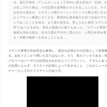
る。遺伝子操作（アニムス）によってDNAに眠る祖先の「記憶」
び起こされた彼は、その記憶を追体験させられることになる。カラ
は自分の祖先が、ルネサンス期のスペインでテンプル騎士団に立ち
かうアサシン教団にぞくする、驚異的な身体能力を持つ伝説のアサ
ンであったことを知る。また彼の祖先は、禁じられた秘宝“エデン
実”のありかを知る、歴史上最後の人物でもあった。“エデンの果実
秘密を求める彼は、自分の遺伝子の中に隠された、人類の未来を変
る＜禁断の秘密＞を知ることになる…。
エデンの果実が自由意志を象徴し、過去の記憶が今の記憶として追体
る。あれ？どこかで聞いた話ではないか。そう、私のメッセである：
メモリーはジーザスの記憶をわれわれにインプラントし、アダムにあ
の記憶によらず、キリストの記憶によって生きること、これがニュー
チャーとしてのクリスチャンのあり方。