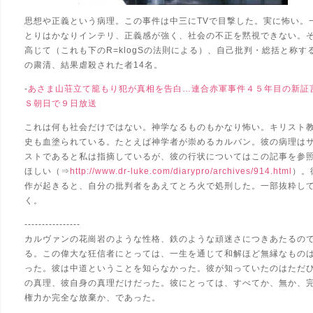
思想や正義という病理。この事件は中三にTVで目撃した。実に怖い。
とりはかなりインテリ、正義感が強く、社会の不正を黙視できない。
高じて（これも下のR=klogSの法則による）、自己批判・総括と称す
の粛清、結果虐殺された者14名。
-
あさま山荘立て籠もり犯が真相を告白…連合赤軍事件４５年目の新証
Ｓ朝日で９日放送
これは何も社会だけではない。神学なるものもかなり怖い。キリスト
史も血塗られている。たとえば神学者が崇めるカルバン。彼の病理は
ストであると私は指摘しているが、彼の行状についてはこの記事を参
ほしい（⇒
http://www.dr-luke.com/diarypro/archives/914.html
）。
作が起きると、自分の批判者をあえてとろ火で処刑した。一部抜粋し
く。
----------------
カルヴァンの花崗岩のような性格、鉄のような頑迷さにつきあたるの
る。この偉大な狂信者にとっては、一生を通じて和解ほど無縁なもの
った。彼は中道ということを知らなかった。彼が知っていたのはただ
の真理、彼自身の真理だけだった。彼にとっては、すべてか、無か、
権力か完全な放棄か、であった。