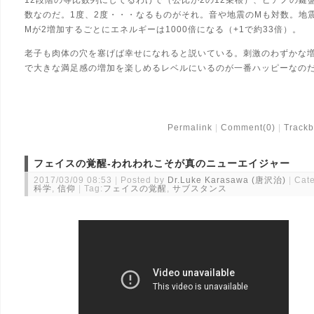
12段階の等比数列にしてるわけで（公比が2の12乗根）、ピアノの鍵
数なのだ。1度、2度・・・なるものがそれ。音や地震のMも対数。地
Mが2増加するごとにエネルギーは1000倍になる（+1で約33倍）。
老子も肉体の穴を塞げば幸せになれると説いている。刺激のわずかな
で大きな満足感の増加を楽しめるレベルにいるのが一番ハッピーなの
Permalink
Comment(0)
Trackb
フェイスの覚醒-われわれこそが真のニューエイジャー
2017/03/09 08:53
Posted by
Dr.Luke Karasawa (唐沢治)
Cate
科学
,
信仰
Tag:
フェイスの覚醒
,
サブスタンス