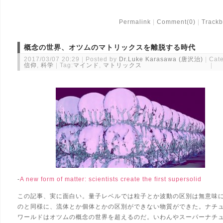
Permalink
Comment(0)
Trackb
概念の世界、オツムのマトリックスを離脱する時代
2017/03/07 20:29
Posted by
Dr.Luke Karasawa (唐沢治)
Cate
信仰
,
科学
Tag:
マインド
,
マトリックス
-
A new form of matter: scientists create the first supersolid
この記事、実に面白い。量子レベルでは粒子とか波動の区別は無意味
のと同様に、流体とか個体とかの区別ができない物質ができた。ナチ
ワールドはオツムの概念の世界を超えるのだ。いわんやスーパーナチ