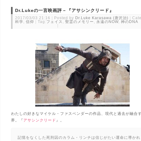
Dr.Lukeの一言映画評－『アサシンクリード』
2017/03/03 21:16
Posted by
Dr.Luke Karasawa (唐沢治)
Cate
科学
,
信仰
Tag:
フェイス
,
聖霊のメモリー
,
永遠のNOW
,
神のDNA
わたしの好きなマイケル・ファスベンダーの作品、現代と過去が融合
界。『
アサシンクリード
』。
記憶をなくした死刑囚のカラム・リンチは信じがたい運命に導かれ