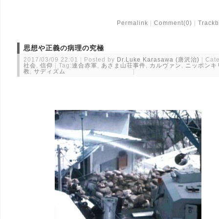
Permalink
Comment(0)
Trackb
思想や正義の病理の究極
2017/03/09 22:01
Posted by
Dr.Luke Karasawa (唐沢治)
Cate
社会
,
信仰
Tag:
連合赤軍
,
あさま山荘事件
,
カルヴァン
,
ニッポンキ
教
,
サディズム