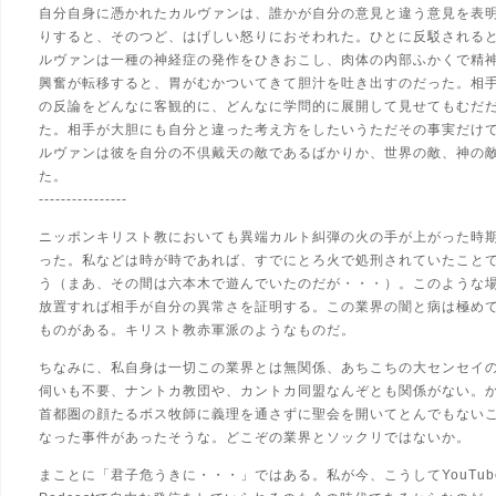
自分自身に憑かれたカルヴァンは、誰かが自分の意見と違う意見を表
りすると、そのつど、はげしい怒りにおそわれた。ひとに反駁される
ルヴァンは一種の神経症の発作をひきおこし、肉体の内部ふかくで精
興奮が転移すると、胃がむかついてきて胆汁を吐き出すのだった。相
の反論をどんなに客観的に、どんなに学問的に展開して見せてもむだ
た。相手が大胆にも自分と違った考え方をしたいうただその事実だけ
ルヴァンは彼を自分の不倶戴天の敵であるばかりか、世界の敵、神の
た。
----------------
ニッポンキリスト教においても異端カルト糾弾の火の手が上がった時
った。私などは時が時であれば、すでにとろ火で処刑されていたこと
う（まあ、その間は六本木で遊んでいたのだが・・・
）。このような
放置すれば相手が自分の異常さを証明する。この業界の闇と病は極め
ものがある。キリスト教赤軍派のようなものだ。
ちなみに、私自身は一切この業界とは無関係、あちこちの大センセイ
伺いも不要、ナントカ教団や、カントカ同盟なんぞとも関係がない。
首都圏の顔たるボス牧師に義理を通さずに聖会を開いてとんでもない
なった事件があったそうな。どこぞの業界とソックリではないか。
まことに「君子危うきに・・・」ではある。私が今、こうしてYouTub