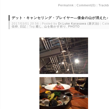
Permalink
Comment(0)
Trackb
デット・キャンセリング・プレイヤー―借金の山が消えた♪
2017/03/01 20:56
Posted by
Dr.Luke Karasawa (唐沢治)
Cate
信仰
,
日記
Tag:
癒し
,
山を動かす祈り
,
PHOTO