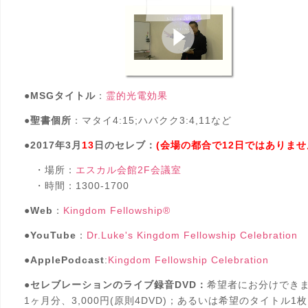
●
MSGタイトル
：
霊的光電効果
●
聖書個所
：マタイ4:15;ハバクク3:4,11など
●
2017年3月
13
日のセレブ：
(会場の都合で12日ではありませ
・場所：
エスカル会館2F会議室
・時間：1300-1700
●
Web
：
Kingdom Fellowship®
●
YouTube
：
Dr.Luke's Kingdom Fellowship Celebration
●
ApplePodcast
:
Kingdom Fellowship Celebration
●
セレブレーションのライブ録音DVD：
希望者にお分けでき
1ヶ月分、3,000円(原則4DVD)；あるいは希望のタイトル1枚1