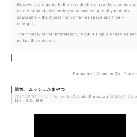
However, by digging to the very depths of reality, scientists a
on the brink of discovering what makes up reality and how
spacetime – the model that combines space and time –
emerges.
Their theory is that information, to put it simply, underlies and
makes the universe.
Permalink
Comment(0)
Trackb
追悼、ムッシュかまやつ
2017/03/02 12:11
Posted by
Dr.Luke Karasawa (唐沢治)
Cate
日記
,
音楽
,
独白