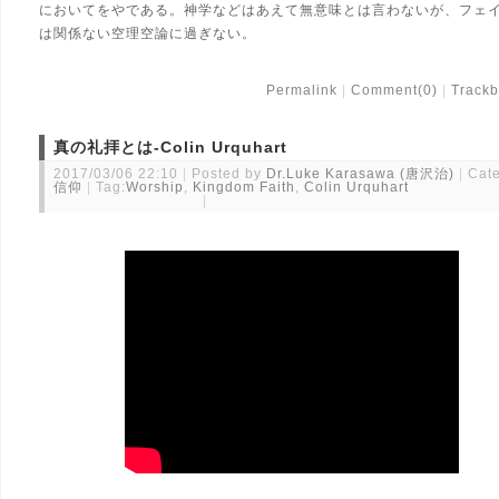
においてをやである。神学などはあえて無意味とは言わないが、フェ
は関係ない空理空論に過ぎない。
Permalink
Comment(0)
Trackb
真の礼拝とは-Colin Urquhart
2017/03/06 22:10
Posted by
Dr.Luke Karasawa (唐沢治)
Cate
信仰
Tag:
Worship
,
Kingdom Faith
,
Colin Urquhart