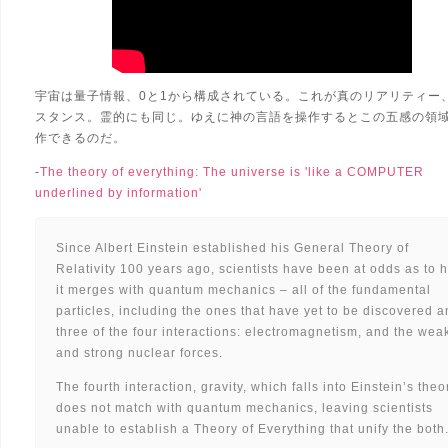
宇宙は量子情報、0と1から構成されている。これが真のリアリティー
スタンス。霊的にも同じ。ゆえに神の言語を操作するとこの五感の領
作できるのだ。
-
The theory of everything: The universe is 'like a COMPUTER
underlined by information'
Since Albert Einstein established his General Theory of
Relativity 100 years ago, scientists have been at odds as to 
it merges with quantum mechanics – all of the fundamental
particles, including the ones that have yet to be discovered 
three of the four interactions: electromagnetism, and the wea
and strong nuclear forces.
The fourth interaction, gravity, which falls into Einstein’s theo
does not match with quantum mechanics, leaving scientists
unable to establish a Theory of Everything that
unify
the both