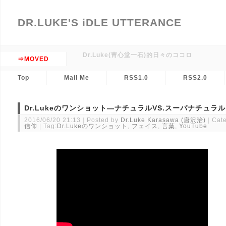
DR.LUKE'S iDLE UTTERANCE
Dr.Luke(靑心堂一石)的日々のココロ
⇒MOVED
Top
Mail Me
RSS1.0
RSS2.0
Dr.Lukeのワンショット―ナチュラルVS.スーパナチュラル
2016/06/20 21:13
Posted by
Dr.Luke Karasawa (唐沢治)
Cate
信仰
Tag:
Dr.Lukeのワンショット
,
フェイス
,
言葉
,
YouTube