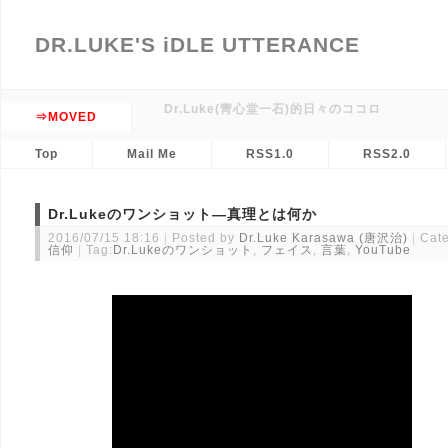
DR.LUKE'S iDLE UTTERANCE
Dr.Luke(靑心堂一石)的日々のココロ
⇒MOVED
Top
Mail Me
RSS1.0
RSS2.0
Dr.Lukeのワンショット―真理とは何か
2016/07/15 18:16
Posted by
Dr.Luke Karasawa (唐沢治)
Cate
信仰
Tag:
Dr.Lukeのワンショット
,
フェイス
,
言葉
,
YouTube