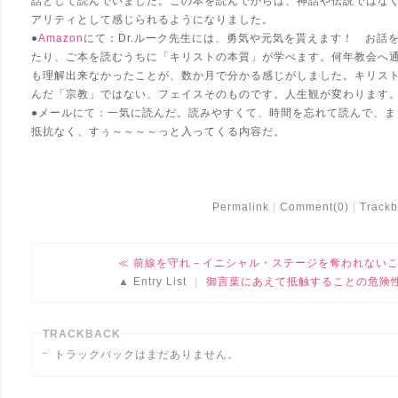
話として読んでいました。この本を読んでからは、神話や伝説ではな
アリティとして感じられるようになりました。
●
Amazon
にて：Dr.ルーク先生には、勇気や元気を貰えます！ お話
たり、ご本を読むうちに「キリストの本質」が学べます。何年教会へ
も理解出来なかったことが、数か月で分かる感じがしました。キリス
んだ「宗教」ではない、フェイスそのものです。人生観が変わります
●メールにて：一気に読んだ。読みやすくて、時間を忘れて読んで、ま
抵抗なく、すぅ～～～～っと入ってくる内容だ。
Permalink
Comment(0)
Trackb
前線を守れ－イニシャル・ステージを奪われない
Entry List
御言葉にあえて抵触することの危険
TRACKBACK
トラックバックはまだありません。