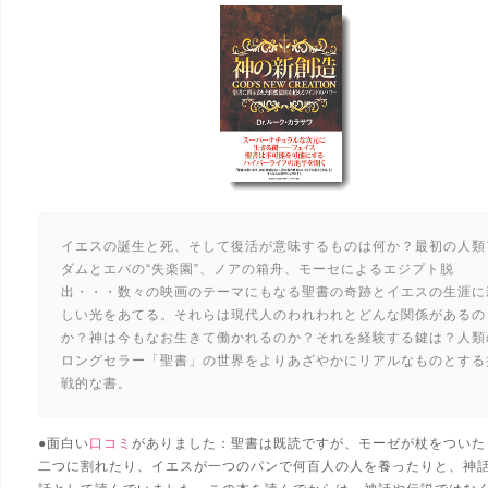
イエスの誕生と死、そして復活が意味するものは何か？最初の人類
ダムとエバの“失楽園”、ノアの箱舟、モーセによるエジプト脱
出・・・数々の映画のテーマにもなる聖書の奇跡とイエスの生涯に
しい光をあてる。それらは現代人のわれわれとどんな関係があるの
か？神は今もなお生きて働かれるのか？それを経験する鍵は？人類
ロングセラー「聖書」の世界をよりあざやかにリアルなものとする
戦的な書。
●面白い
口コミ
がありました：聖書は既読ですが、モーゼが杖をついた
二つに割れたり、イエスが一つのパンで何百人の人を養ったりと、神