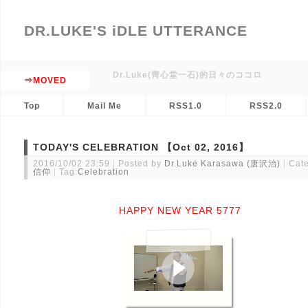
DR.LUKE'S iDLE UTTERANCE
Dr.Luke(靑心堂一石)的日々のココロ
⇒MOVED
Top
Mail Me
RSS1.0
RSS2.0
TODAY'S CELEBRATION 【Oct 02, 2016】
2016/10/02 23:59
Posted by
Dr.Luke Karasawa (唐沢治)
Cate
信仰
Tag:
Celebration
HAPPY NEW YEAR 5777