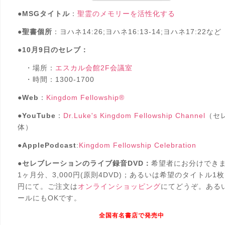
●
MSGタイトル
：
聖霊のメモリーを活性化する
●
聖書個所
：ヨハネ14:26;ヨハネ16:13-14;ヨハネ17:22など
●
10月9日のセレブ：
・場所：
エスカル会館2F会議室
・時間：1300-1700
●
Web
：
Kingdom Fellowship®
●
YouTube
：
Dr.Luke's Kingdom Fellowship Channel
（セ
体）
●
ApplePodcast
:
Kingdom Fellowship Celebration
●
セレブレーションのライブ録音DVD：
希望者にお分けでき
1ヶ月分、3,000円(原則4DVD)；あるいは希望のタイトル1枚1
円にて。ご注文は
オンラインショッピング
にてどうぞ。ある
ールにもOKです。
全国有名書店で発売中