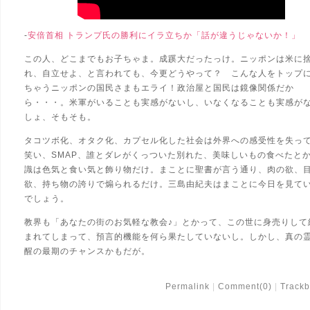
-
安倍首相 トランプ氏の勝利にイラ立ちか「話が違うじゃないか！」
この人、どこまでもお子ちゃま。成蹊大だったっけ。ニッポンは米に
れ、自立せよ、と言われても、今更どうやって？ こんな人をトップ
ちゃうニッポンの国民さまもエライ！政治屋と国民は鏡像関係だか
ら・・・。米軍がいることも実感がないし、いなくなることも実感が
しょ、そもそも。
タコツボ化、オタク化、カプセル化した社会は外界への感受性を失っ
笑い、SMAP、誰とダレがくっついた別れた、美味しいもの食べたと
識は色気と食い気と飾り物だけ。まことに聖書が言う通り、肉の欲、
欲、持ち物の誇りで煽られるだけ。三島由紀夫はまことに今日を見て
でしょう。
教界も「あなたの街のお気軽な教会♪」とかって、この世に身売りして
まれてしまって、預言的機能を何ら果たしていないし。しかし、真の
醒の最期のチャンスかもだが。
Permalink
Comment(0)
Trackb