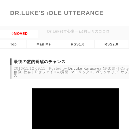
DR.LUKE'S iDLE UTTERANCE
Dr.Luke(靑心堂一石)的日々のココロ
⇒MOVED
Top
Mail Me
RSS1.0
RSS2.0
最後の霊的覚醒のチャンス
2016/11/12 09:11
Posted by
Dr.Luke Karasawa (唐沢治)
Cate
信仰
,
社会
Tag:
フェイスの覚醒
,
マトリックス
,
VR
,
クオリア
,
サブ
ス