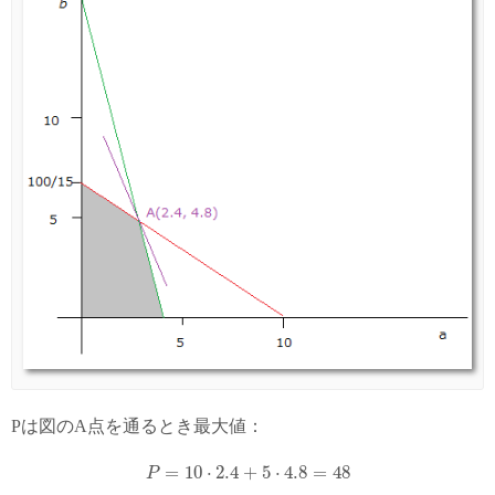
Pは図のA点を通るとき最大値：
=
10
⋅
2.4
+
5
⋅
4.8
=
48
P