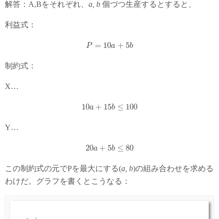
解答：A,Bをそれぞれ、
a, b
個づつ生産するとすると、
利益式：
=
10
+
5
P
a
b
制約式：
X…
10
+
15
≤
100
a
b
Y…
20
+
5
≤
80
a
b
この制約式の元でPを最大にする(
a, b
)の組み合わせを求める
わけだ。グラフを書くとこうなる：