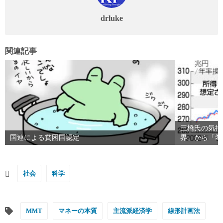
drluke
関連記事
三橋氏の気持
国連による貧困国認定
界」から「希
社会
科学
MMT
マネーの本質
主流派経済学
線形計画法