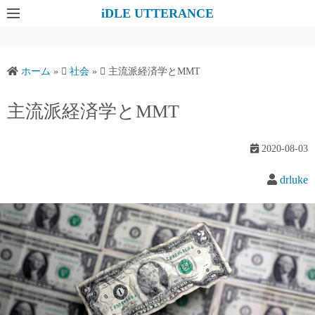
コ
iDLE UTTERANCE
ン
テ
ン
ホーム
»
社会
»
主流派経済学とMMT
ツ
へ
主流派経済学とMMT
ス
キ
2020-08-03
ッ
プ
drluke