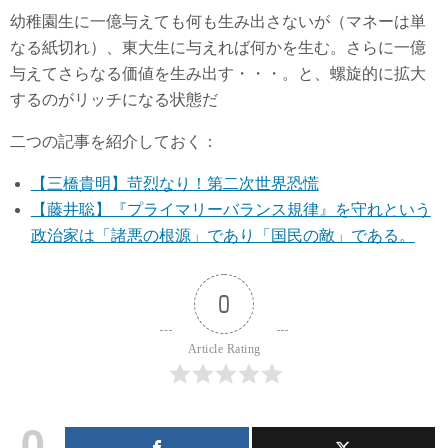
幼稚園生に一億与えても何も生み出さないが（マネーは単
なる紙切れ）、東大生に与えれば何かを生む。さらに一億
与えてさらなる価値を生み出す・・・。と、螺旋的に拡大
するのがリッチになる状態だ
二つの記事を紹介しておく：
【三橋貴明】苛烈なり！第二次世界恐慌
【藤井聡】『プライマリーバランス規律』を守れという
政治家は「諸悪の根源」であり「国民の敵」である。
0
Article Rating
0