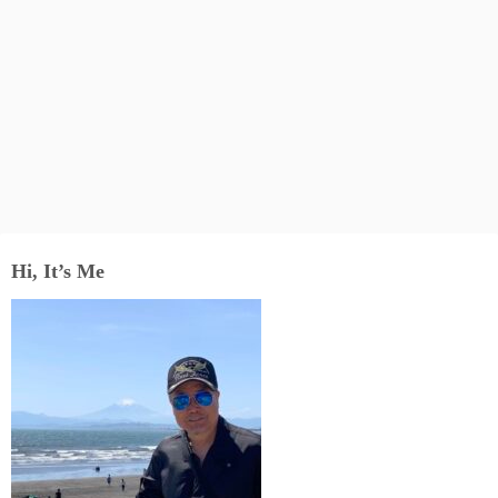
Hi, It’s Me