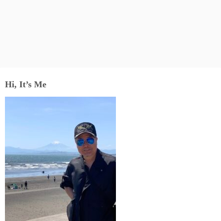
Hi, It’s Me