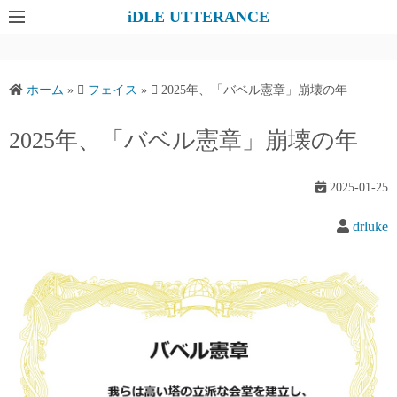
コ
iDLE UTTERANCE
ン
テ
ン
ホーム
»
フェイス
»
2025年、「バベル憲章」崩壊の年
ツ
へ
2025年、「バベル憲章」崩壊の年
ス
キ
2025-01-25
ッ
プ
drluke