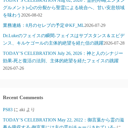
TODAY’S CELEBRATION Aug 02, 2026：霊的共鳴(エンタン
グルメント)-心の分裂から聖霊による統合へ、甘い安息領域
を味わう
2026-08-02
業務連絡：8月のセレブの予定＠KF_ML
2026-07-29
Dr.Lukeのフェイスの瞬間-フェイスはサブスタンス＆エビデ
ンス、キルケゴールの主体的絶望を経た信の跳躍
2026-07-28
TODAY’S CELEBRATION July 26, 2026：神と人のシナジー
効果-死と復活の法則、主体的絶望を経たフェイスの跳躍
2026-07-26
Recent Comments
PS83
に
aki
より
TODAY’S CELEBRATION May 22, 2022：御言葉から霊の滋
養を吸収する-御言葉には主の霊がチャージされている-
に