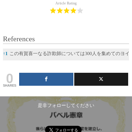
Article Rating
References
References
↑
1
この有賀喜一なる詐欺師については300人を集めてのヨ
0
SHARES
是非フォローしてください