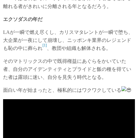
離れる者がきれいに分離される年となるだろう。
エクソダスの年だ
LAが一瞬で燃え尽くし、カリスマタレントが一瞬で堕ち、
大企業が一夜にして崩壊し、ニッポンキ業界のレジェンド
[1]
も恥の中に葬られ
、教団や組織も解体される。
そのマトリックスの中で既得権益にあぐらをかいていた
者、自分のアイデンティティとプライドと飯の種を得てい
た者は露頭に迷い、自分を見失う時代となる。
面白い年が始まったと、極私的にはワクワクしている