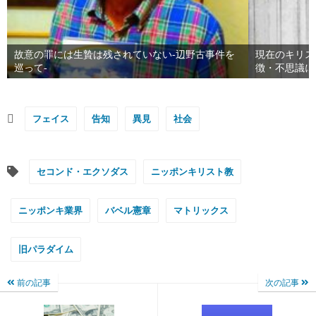
故意の罪には生贄は残されていない-辺野古事件を
現在のキリス
巡って-
徴・不思議に
フェイス
告知
異見
社会
セコンド・エクソダス
ニッポンキリスト教
ニッポンキ業界
バベル憲章
マトリックス
旧パラダイム
前の記事
次の記事