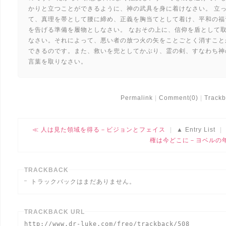
かりと立つことができるように、神の武具を身に着けなさい。 立
て、真理を帯として腰に締め、正義を胸当てとして着け、平和の福
を告げる準備を履物としなさい。 なおその上に、信仰を盾として
なさい。それによって、悪い者の放つ火の矢をことごとく消すこと
できるのです。また、救いを兜としてかぶり、霊の剣、すなわち神
言葉を取りなさい。
Permalink
Comment(0)
Trackb
人は見た領域を得る－ビジョンとフェイス
Entry List
権は今どこに－ヨベルの
TRACKBACK
トラックバックはまだありません。
TRACKBACK URL
http://www.dr-luke.com/freo/trackback/508