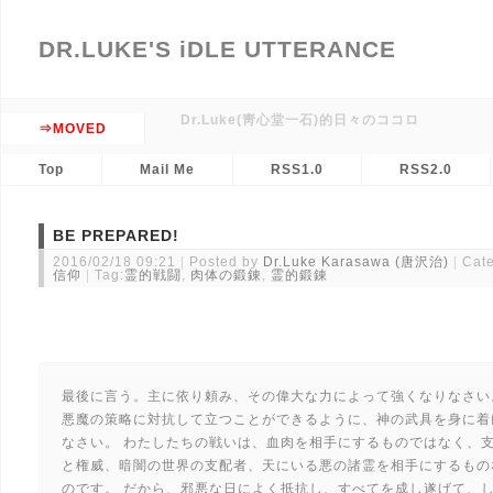
DR.LUKE'S iDLE UTTERANCE
Dr.Luke(靑心堂一石)的日々のココロ
⇒MOVED
Top
Mail Me
RSS1.0
RSS2.0
BE PREPARED!
2016/02/18 09:21
Posted by
Dr.Luke Karasawa (唐沢治)
Cate
信仰
Tag:
霊的戦闘
,
肉体の鍛錬
,
霊的鍛錬
最後に言う。主に依り頼み、その偉大な力によって強くなりなさい
悪魔の策略に対抗して立つことができるように、神の武具を身に着
なさい。 わたしたちの戦いは、血肉を相手にするものではなく、
と権威、暗闇の世界の支配者、天にいる悪の諸霊を相手にするもの
のです。 だから、邪悪な日によく抵抗し、すべてを成し遂げて、