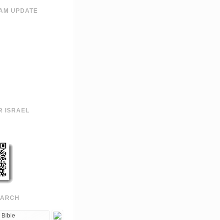
AM UPDATE
R ISRAEL
EARCH