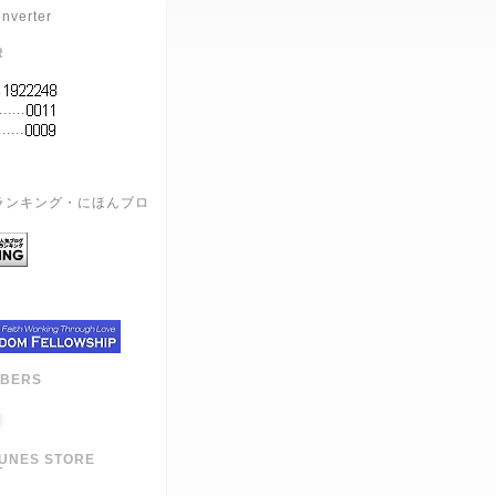
nverter
R
.
.....
.....
G
MBERS
TUNES STORE
T