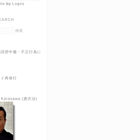
ble
by
Logos
EARCH
の誹謗中傷・不正行為に
ード再発行
e Karasawa (唐沢治)