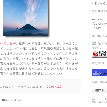
Date Co
COUNTE
Access....
Yesterday.
Today.......
RANKIN
書いている
が、重要なので再度。神の力、ギリシャ語では
amis)、力というと何かしるし・不思議や奇跡などのみを連
、これはその人のマインドの中でのマトリックスがその回
るからだ。一度、いわれるカリスマ派などに懲りた人にと
KF_SITE
か言われるだけでアレルギー反応が出るだろう。何か念が
く念じれば癒しが起きるとか思い込んでいる人がけっこう
も言うが御言葉は日本語で理解してはならない。
FOR ME
にではなく、デゥナミスにある。-
2Cor 4:20
APPLE i
hayerによると
PODCAS