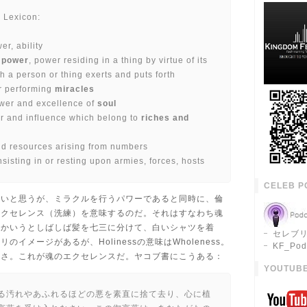
 Lexicon:
er, ability
 power
, power residing in a thing by virtue of its
h a person or thing exerts and puts forth
 performing
miracles
er and excellence of
soul
 and influence which belong to
riches and
 resources arising from numbers
isting in or resting upon armies, forces, hosts
CELEB P
ないと思うが、ミラクルを行うパワーであると同時に、倫
エクセレンス（洗練）を意味するのだ。それはすなわち魂
とかいうとしばしば髪を七三に分けて、白いシャツを着
セレブリ
のイメージがあるが、Holinessの意味はWholeness。
KF_Pod
かさ。これが魂のエクセレンスだ。ヤコブ書にこうある：
YOUTUBE
る汚れやあふれるほどの悪を素直に捨て去り、心に植