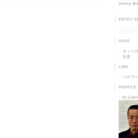
Online Bi
ENTRY S
PAGE
ネット
注意
LINK
パスワ
PROFILE
Dr.Luk