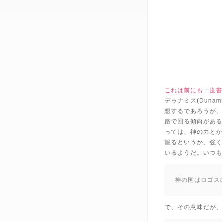
これは前にも一度
デゥナミス(Dun
想するであろうが
路で回る傾向があ
っては、神の力と
籠るというか、強
いるようだ。いつ
神の国はロゴス
で、その意味だが、T