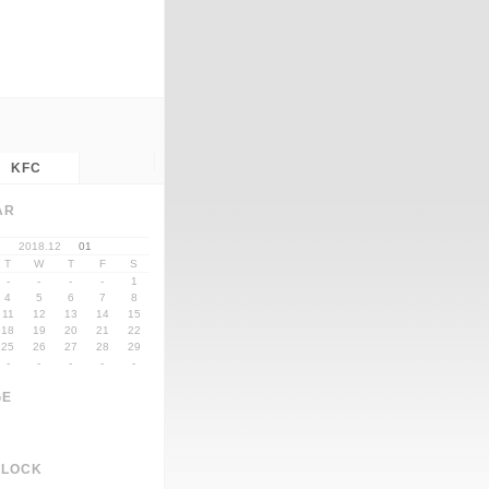
KFC
AR
1
2018.12
01
T
W
T
F
S
-
-
-
-
1
4
5
6
7
8
11
12
13
14
15
18
19
20
21
22
25
26
27
28
29
-
-
-
-
-
GE
CLOCK