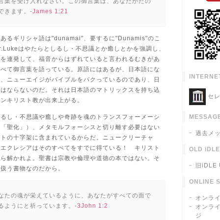
言葉を受け入れなさい。この御言葉は、あなたがたの
できます。-
James 1:21
るギリシャ語は"dunamai"、要するに"Dunamis"のこ
r.Lukeはやたらとしるし・不思議とか癒しとかを強調し、
語を連発して、福音からはずれていると言われるむきがあ
すべて御言葉を語っている。原語にはあるが、日本語にな
INTERNE
が、ニューエイジがバイブルをパクっているのであり、日
てはならないのだ。それは日本語のマトリックスを持ち込
セレ
ポンキリスト教が出来上がる。
しるし・不思議や癒しや奇跡を魂のトランスフォーメーシ
MESSAGE
は「聖化」）、メタモルフォーシスと切り離す必要はない
過去メ
ストの十字架に含まれているからだ。ニュークリーチャ
るエクレシアはそのすべてをすでに得ている！ キリスト
OLD iDL
から解かれよ。聖書は宗教や倫理や道徳の本ではない。そ
旧iDLE
り扱う書物なのだから。
ONLINE 
なたの魂が栄えているように、あなたがすべての面で
オンラ
るようにと祈っています。-
3John 1:2
オンラ
ジ