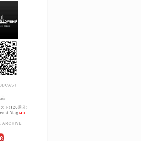
ODCAST
スト(120週分)
cast Blog
 ARCHIVE