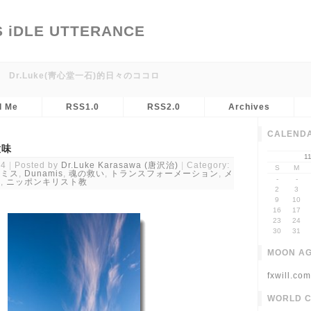
S iDLE UTTERANCE
r.Luke(靑心堂一石)的日々のココロ
l Me
RSS1.0
RSS2.0
Archives
CALEND
意味
1
34
Posted by
Dr.Luke Karasawa (唐沢治)
Category:
S
M
ナミス
,
Dunamis
,
魂の救い
,
トランスフォーメーション
,
メ
-
-
ス
,
ニッポンキリスト教
2
3
9
10
16
17
23
24
30
31
MOON A
fxwill.com
WORLD 