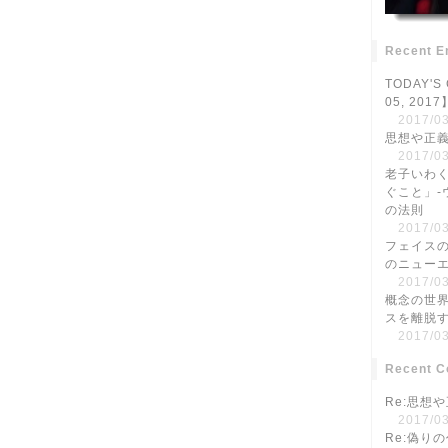
Recent E
TODAY'S
05, 20
2017/03
思想や正
2017/03
老子いわ
ぐこと」-
の法則
2017/03
フェイスの
のニュー
2017/03
概念の世
スを離脱
2017/03
Recent 
Re:思想
2017/03
Re:偽り