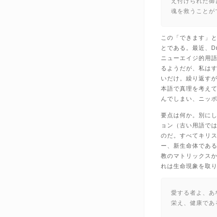
え付けられた御
魂を救うことが
この「できます」とあ
とである。最近、D
ニューエイジ的用
るようだが、私は
いだけ。繰り返す
本語で真理を考え
んでしまい、ニッ
要点は何か。別に
ョン（古い用語で
のだ。すべてキリ
ー、新生命体であ
教のマトリックス
れは生命現象を取
愛する者よ、あ
栄え、健康であ