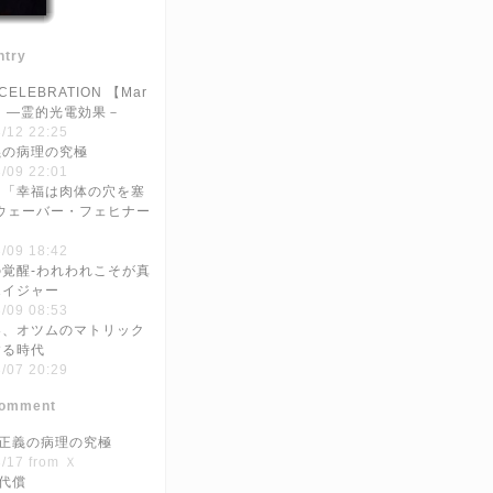
ntry
 CELEBRATION 【Mar
17】―霊的光電効果－
/12 22:25
義の病理の究極
/09 22:01
く「幸福は肉体の穴を塞
ウェーバー・フェヒナー
/09 18:42
覚醒-われわれこそが真
エイジャー
/09 08:53
界、オツムのマトリック
する時代
/07 20:29
Comment
や正義の病理の究極
/17 from Ｘ
の代償