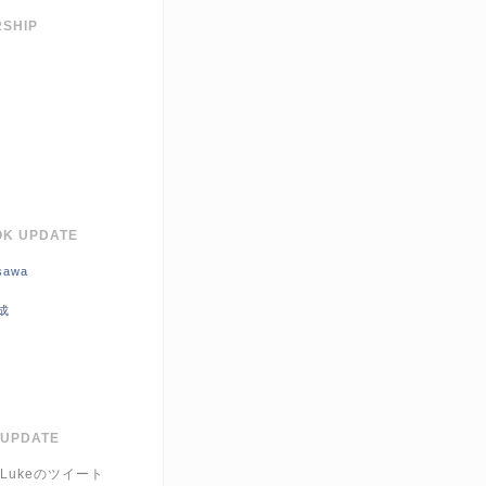
SHIP
K UPDATE
sawa
成
 UPDATE
r_Lukeのツイート