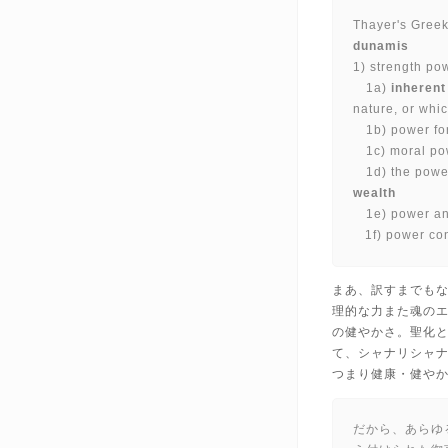
Thayer's Greek
dunamis
1) strength pow
1a)
inherent
nature, or whic
1b) power for
1c) moral pow
1d) the power
wealth
1e) power and
1f) power cons
まあ、訳すまでも
理的な力また魂の
の健やかさ。聖化
て、シャナリシャナリ
つまり健康・健や
だから、あらゆ