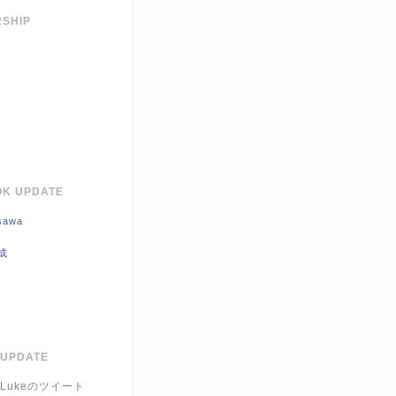
SHIP
K UPDATE
sawa
成
 UPDATE
r_Lukeのツイート