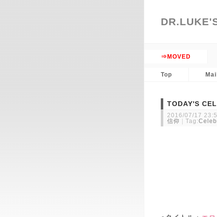
DR.LUKE'
D
⇒MOVED
Top
Mai
TODAY'S CEL
2016/07/17 23:
信仰
Tag:
Celeb