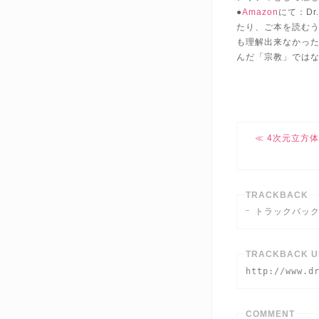
●
Amazon
にて：D
たり、ご本を読む
も理解出来なかっ
んだ「宗教」では
4次元立方
TRACKBACK
トラックバッ
TRACKBACK U
http://www.d
COMMENT