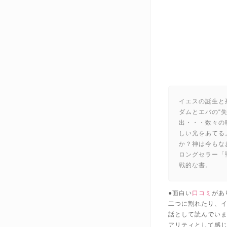
イエスの誕生と
ダムとエバの“
出・・・数々の
しい光をあてる
か？神は今もな
ロングセラー「
戦的な書。
●面白い
口コミ
があ
二つに割れたり、
話として読んでい
アリティとして感