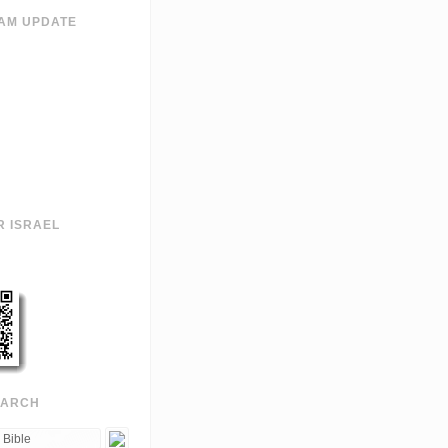
AM UPDATE
R ISRAEL
EARCH