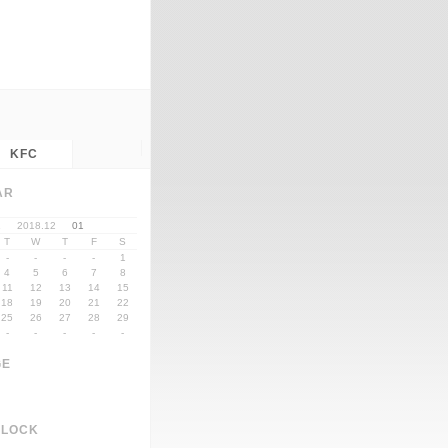
KFC
AR
1
2018.12
01
T
W
T
F
S
-
-
-
-
1
4
5
6
7
8
11
12
13
14
15
18
19
20
21
22
25
26
27
28
29
-
-
-
-
-
GE
CLOCK