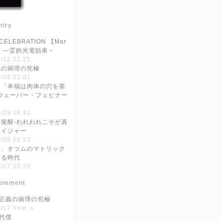
ntry
 CELEBRATION 【Mar
17】―霊的光電効果－
/12 22:25
義の病理の究極
/09 22:01
く「幸福は肉体の穴を塞
ウェーバー・フェヒナー
/09 18:42
覚醒-われわれこそが真
エイジャー
/09 08:53
界、オツムのマトリック
する時代
/07 20:29
Comment
や正義の病理の究極
/17 from Ｘ
の代償