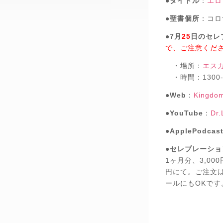
●
タイトル
：
エロ
●
聖書個所
：コロ
●
7月
25
日のセレ
で、ご注意くだ
・場所：
エス
・時間：1300-
●
Web
：
Kingdom
●
YouTube
：
Dr.
●
ApplePodcas
●
セレブレーショ
1ヶ月分、3,00
円にて。ご注文
ールにもOKです