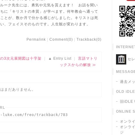
r.ルーク先生には、勇気や元気を貰えます！ お話を聞い
うちに「キリストの本質」が学べます。何年教会へ通って
たことが、数か月で分かる感じがしました。キリストは死
ない、フェイスそのものです。人生観が変わります。
Permalink
Comment(0)
Trackback(0)
INTERNE
体の3次元展開図は十字架
Entry List
言語マトリ
セレ
ックスからの解放
MESSAGE
過去メ
クはまだありません。
OLD iDL
旧iDLE
RL
ONLINE 
r-luke.com/freo/trackback/783
オンラ
オンラ
ジ