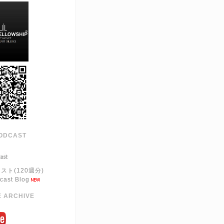
ODCAST
スト(120週分)
cast Blog
 ARCHIVE