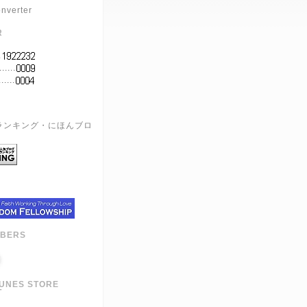
nverter
R
.
.....
.....
G
MBERS
TUNES STORE
T