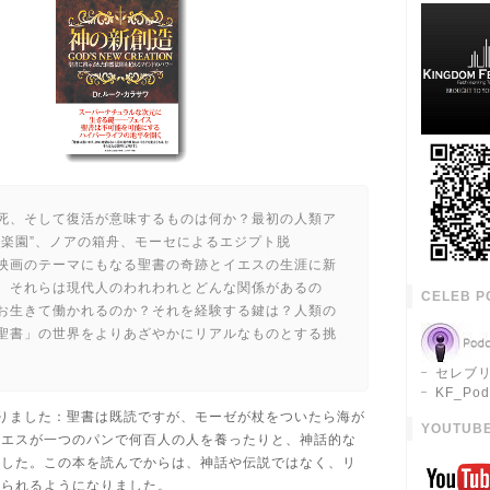
死、そして復活が意味するものは何か？最初の人類ア
失楽園”、ノアの箱舟、モーセによるエジプト脱
映画のテーマにもなる聖書の奇跡とイエスの生涯に新
。それらは現代人のわれわれとどんな関係があるの
CELEB P
お生きて働かれるのか？それを経験する鍵は？人類の
聖書」の世界をよりあざやかにリアルなものとする挑
セレブリ
KF_Pod
りました：聖書は既読ですが、モーゼが杖をついたら海が
YOUTUBE
イエスが一つのパンで何百人の人を養ったりと、神話的な
ました。この本を読んでからは、神話や伝説ではなく、リ
じられるようになりました。