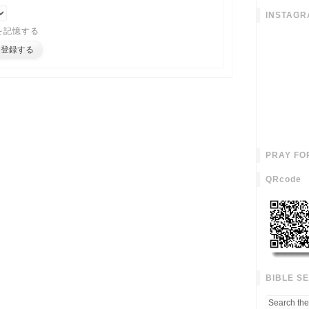
INSTAGR
を記憶する
PRAY FO
QRcode
BIBLE S