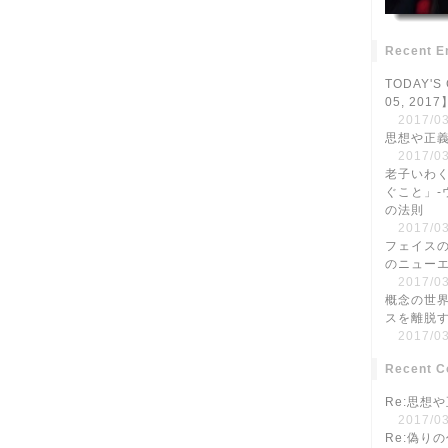
Recent E
TODAY'S
05, 20
2017/03
思想や正
2017/03
老子いわ
ぐこと」-
の法則
2017/03
フェイスの
のニュー
2017/03
概念の世
スを離脱
2017/03
Recent 
Re:思想
2017/03
Re:偽り