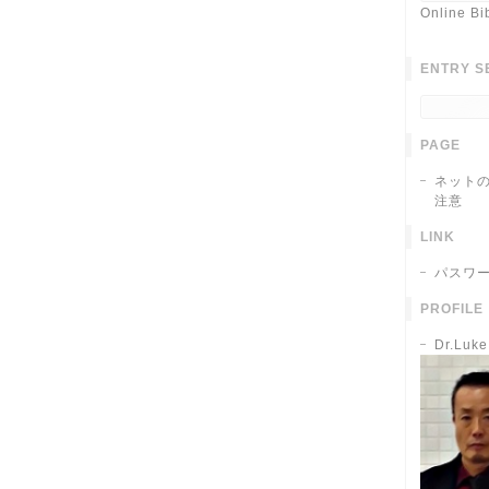
Online Bi
ENTRY S
PAGE
ネット
注意
LINK
パスワ
PROFILE
Dr.Luk