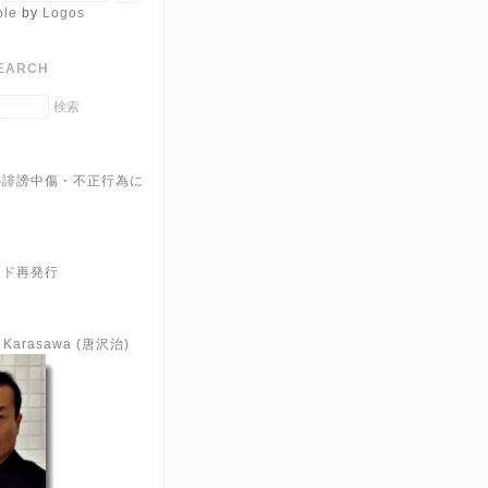
ble
by
Logos
EARCH
の誹謗中傷・不正行為に
ード再発行
e Karasawa (唐沢治)