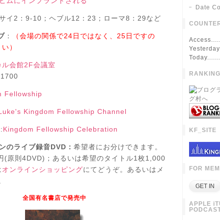
ヒムにインプラントされる
Date Co
サイ2：9-10；ヘブル12：23；ローマ8：29など
COUNTE
ブ
：
（会場の関係で24日ではなく、25日ですの
Access....
さい）
Yesterday.
Today.......
カル会館2F会議室
RANKIN
1700
 Fellowship
Luke's Kingdom Fellowship Channel
t
:
Kingdom Fellowship Celebration
KF_SITE
ンのライブ録音DVD：
希望者にお分けできます。
0円(原則4DVD)；あるいは希望のタイトル1枚1,000
FOR ME
は
オンラインショッピング
にてどうぞ。あるいはメ
。
全国有名書店で発売中
APPLE i
PODCAS