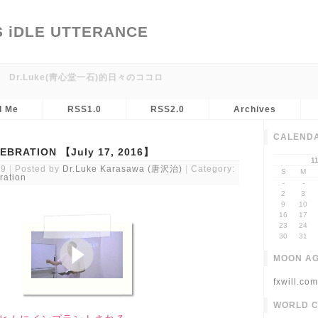
S iDLE UTTERANCE
r.Luke(靑心堂一石)的日々のココロ
l Me
RSS1.0
RSS2.0
Archives
CALEND
EBRATION 【July 17, 2016】
1
59
Posted by
Dr.Luke Karasawa (唐沢治)
Category:
S
M
ration
-
-
2
3
9
10
16
17
23
24
30
31
MOON A
fxwill.com
WORLD 