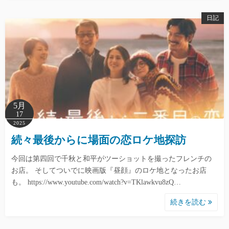
日記
5月
17
2025
続々最後からに場面の恋ロケ地探訪
今回は第四回で千秋と和平がツーショットを撮ったフレンチの
お店。 そしてついでに映画版『昼顔』のロケ地となったお店
も。 https://www.youtube.com/watch?v=TKlawkvu8zQ…
続きを読む