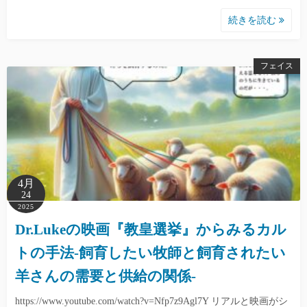
続きを読む
フェイス
4月
24
2025
Dr.Lukeの映画『教皇選挙』からみるカル
トの手法-飼育したい牧師と飼育されたい
羊さんの需要と供給の関係-
https://www.youtube.com/watch?v=Nfp7z9Agl7Y リアルと映画がシ