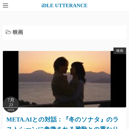
コ
iDLE UTTERANCE
ン
テ
ン
映画
ツ
へ
ス
映画
キ
ッ
プ
7月
23
2026
META.AIとの対話：『冬のソナタ』のラ