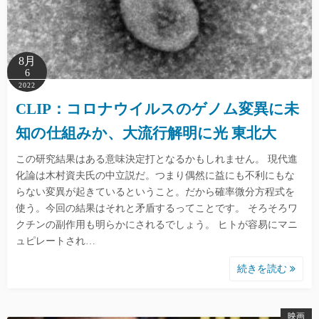
8月
6
2022
CLIP：コロナウイルスのゲノム変異に未
知の仕組みか、大流行解明に光 東北大
この研究結果はある意味決定打となるかもしれません。 現代進
化論は木村資夫氏の中立説だ。つまり偶然に益にも不利にもな
らない変異が起きているということ。だから確率微分方程式を
使う。今回の結果はそれと矛盾するってことです。 そろそろワ
クチンの副作用も明らかにされるでしょう。 ヒトが容易にマニ
ュピレートされ…
続きを読む
映画