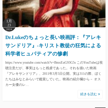
1月
23
2024
Dr.Lukeのちょっと長い映画評：『アレキ
サンドリア』-キリスト教徒の狂気による
科学者ヒュパティアの惨劇
https://www.youtube.com/watch?v=BmxEuG93G5s このYouTubeは視
聴注意だが、事実はもっと残虐であった。それを描いた映画
『アレキサンドリア』、2011年3月5日公開。実は311の際、ぼく
たちはみなとみらいで鑑賞していた。映画の紹介欄から－ オス
カー女優のレ…
続きを読む