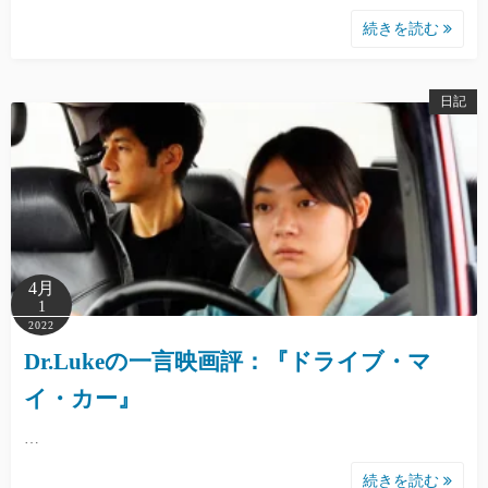
続きを読む
日記
4月
1
2022
Dr.Lukeの一言映画評：『ドライブ・マ
イ・カー』
…
続きを読む