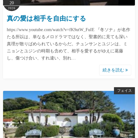
20
2026
真の愛は相手を自由にする
https://www.youtube.com/watch?v=fK9utW_FuIE 『冬ソナ』が名作
たる所以は、単なるメロドラマではなく、聖書的に見ても深い
真理が散りばめられているからだ。チュンサンとユジンは、ミ
ニョンとユジンの時期も含めて、相手を愛するがゆえに葛藤
し、傷つけ合い、すれ違い、別れ…
続きを読む
フェイス