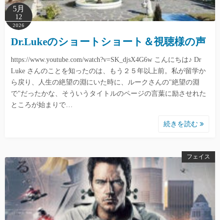
5月
12
2026
Dr.Lukeのショートショート＆視聴様の声
https://www.youtube.com/watch?v=SK_djsX4G6w こんにちは♪ Dr
Luke さんのことを知ったのは、もう２５年以上前。私が留学か
ら戻り、人生の絶望の淵にいた時に、ルークさんの"絶望の淵
で"だったかな、そういうタイトルのページの言葉に励させれた
ところが始まりで…
続きを読む
フェイス