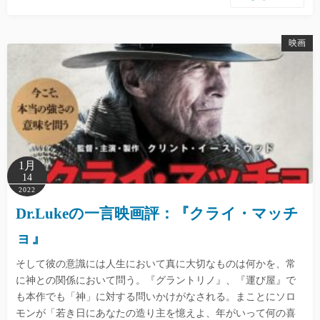
映画
1月
14
2022
Dr.Lukeの一言映画評：『クライ・マッチ
ョ』
そして彼の意識には人生において真に大切なものは何かを、常
に神との関係において問う。『グラントリノ』、『運び屋』で
も本作でも「神」に対する問いかけがなされる。まことにソロ
モンが「若き日にあなたの造り主を憶えよ、年がいって何の喜