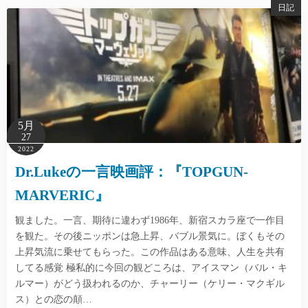
日記
5月
27
2022
Dr.Lukeの一言映画評：『TOPGUN-
MARVERIC』
観ました。一言、期待に違わず1986年、新宿スカラ座で一作目
を観た。その後ニッポンは急上昇、バブル景気に。ぼくもその
上昇気流に乗せてもらった。この作品はある意味、人生を共有
してる感覚 極私的に今回の観どころは、アイスマン（バル・キ
ルマー）がどう扱われるのか、チャーリー（ケリー・マクギル
ス）との恋の顛…