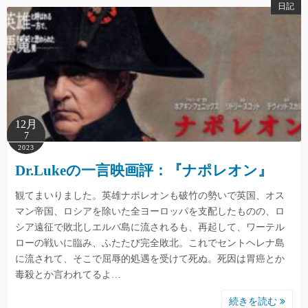
日記
12月
7
2023
Dr.Lukeの一言映画評：『ナポレオン』
観てまいりました。英雄ナポレオンも破竹の勢いで英国、オス
マン帝国、ロシアを除いた全ヨーロッパを支配したものの、ロ
シア遠征で敗北しエルバ島に流されるも、再起して、ワーテル
ローの戦いに臨み、ふたたび完全敗北。これでセントヘレナ島
に流されて、そこで屈辱的処遇を受けて死ぬ。死因は胃癌とか
毒殺とか言われてるよ…
続きを読む