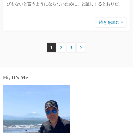
びもないと言うようにならないために」と証しするとおりだ。
…
続きを読む
投
1
2
3
>
稿
の
Hi, It’s Me
ペ
ー
ジ
送
り