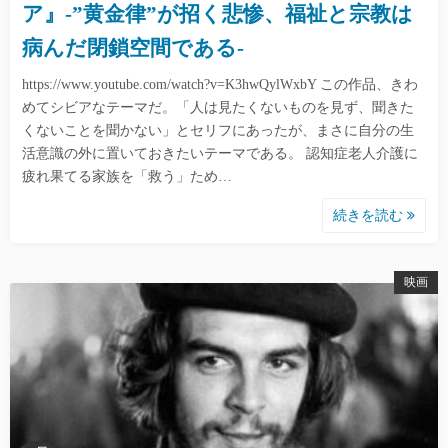
ア』-”黄金律”が招く悲惨、福祉と宗教は
病んだ閉鎖空間である-
https://www.youtube.com/watch?v=K3hwQylWxbY この作品、きわ
めてシビアなテーマだ。「人は見たくないものを見ず、聞きた
くないことを聞かない」とセリフにあったが、まさに自分の生
活意識の外に置いておきたいテーマである。 認知症老人介護に
疲れ果てる家族を「救う」ため…
続きを読む
映画