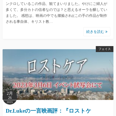
ンクロしているこの作品、観てまいりました。やけにご婦人が
多くて、多分カトの信者なのでは？と思えるオーラを醸してい
ました。 感想は、映画の中でも揶揄され((この手の作品が制作
される事自体、キリスト教…
続きを読む
フェイス
2月
26
2025
Dr.Lukeの一言映画評：『ロストケ