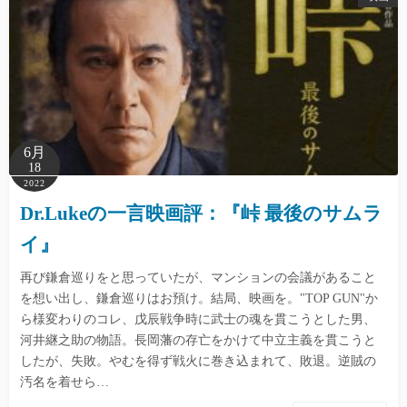
6月
18
2022
Dr.Lukeの一言映画評：『峠 最後のサムラ
イ』
再び鎌倉巡りをと思っていたが、マンションの会議があること
を想い出し、鎌倉巡りはお預け。結局、映画を。"TOP GUN"か
ら様変わりのコレ、戊辰戦争時に武士の魂を貫こうとした男、
河井継之助の物語。長岡藩の存亡をかけて中立主義を貫こうと
したが、失敗。やむを得ず戦火に巻き込まれて、敗退。逆賊の
汚名を着せら…