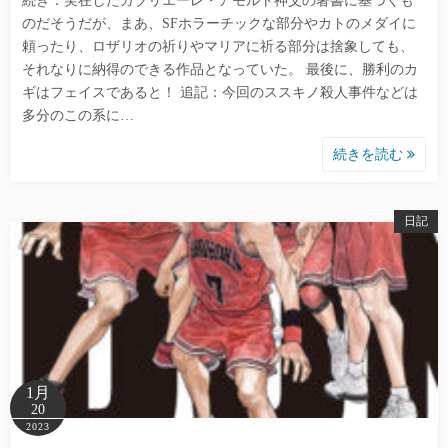
続き：実在したガブリエーレ・アモルト神父の著書に基づくも
のだそうだが、まあ、SFホラーチックな部分やカトのメダイに
頼ったり、ロザリオの祈りやマリアに祈る部分は捨象しても、
それなりに納得のできる作品となっていた。 最後に、勝利のカ
ギはフェイスであると！ 追記：今回のススキノ殺人事件などは
多分のこの系に…
続きを読む
日記
1月
20
2023