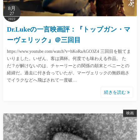
8月
27
2022
Dr.Lukeの一言映画評：『トップガン・マ
ーヴェリック』＠三回目
https://www.youtube.com/watch?v=hKoRaAGO3Z4 三回目を観てま
いりました。いぜん、客は満杯。何度でも味わえる作品。 た
だ？が解けないのは、チャーリーとの関係の顛末とペニーとの
経緯だ。過去に付き合っていたが、マーヴェリックの無鉄砲さ
でイラクなどへ飛ばされて一度破…
続きを読む
映画