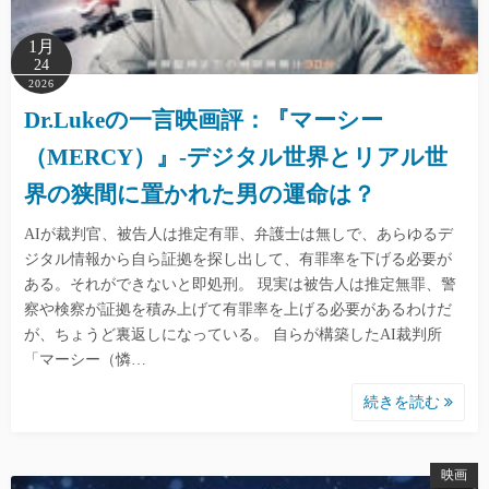
1月
24
2026
Dr.Lukeの一言映画評：『マーシー
（MERCY）』-デジタル世界とリアル世
界の狭間に置かれた男の運命は？
AIが裁判官、被告人は推定有罪、弁護士は無しで、あらゆるデ
ジタル情報から自ら証拠を探し出して、有罪率を下げる必要が
ある。それができないと即処刑。 現実は被告人は推定無罪、警
察や検察が証拠を積み上げて有罪率を上げる必要があるわけだ
が、ちょうど裏返しになっている。 自らが構築したAI裁判所
「マーシー（憐…
続きを読む
映画