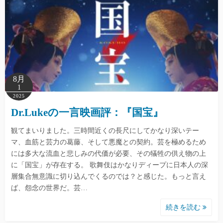
8月
1
2025
Dr.Lukeの一言映画評：『国宝』
観てまいりました。三時間近くの長尺にしてかなり深いテー
マ、血筋と芸力の葛藤、そして悪魔との契約。芸を極めるため
には多大な流血と悲しみの代価が必要、その犠牲の供え物の上
に「国宝」が存在する。 歌舞伎はかなりディープに日本人の深
層集合無意識に切り込んでくるのでは？と感じた。もっと言え
ば、怨念の世界だ。芸…
続きを読む