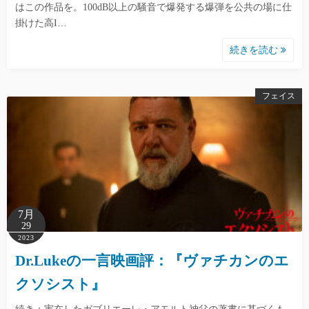
はこの作品を。100dB以上の騒音で爆発する爆弾を公共の場に仕
掛けた高I…
続きを読む
フェイス
7月
29
2023
Dr.Lukeの一言映画評：『ヴァチカンのエ
クソシスト』