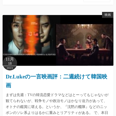
映画
11月
18
2023
Dr.Lukeの一言映画評：二週続けて韓国映
画
まずは先週：TVの韓流恋愛ドラマなどはとーってもじゃないが
観てられないが、戦争モノや政治モノはかなり迫力があって、
オトナの鑑賞に堪える。というか、『沈黙の艦隊』などのニッ
ポンのソレ系よりはるかに重みとリアリティがある。 で、本日