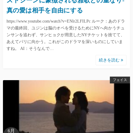
ストシーンに象徴される雅歌との重なり-
真の愛は相手を自由にする
https://www.youtube.com/watch?v=ENlr2LFILPc ルーク：あのドラ
マの最終回、ユジンは脳のオペを受けるためにNYへ向かうチュ
ンサンを追わず、サンヒョクが用意したNYチケットを捨てて、
あえてパリに向かう。これがこのドラマを深いものにしていま
すね。 AI：そうなんで…
続きを読む
フェイス
6月