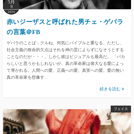
5月
9
2024
赤いジーザスと呼ばれた男チェ・ゲバラ
の言葉＠FB
ゲバラのことば：クルね、何気にバイブルと重なる。ただし、
社会主義の致命的欠点はそれを神の霊によらずになそうとする
ことなのだが・・・。しかし彼はビジュアルも最高だ。 「バカ
らしいと思うかもしれないが、真の革命家は偉大なる愛によっ
て導かれる。人間への愛、正義への愛、真実への愛。愛の無い
真の革命家を想像す…
続きを読む
フェイス